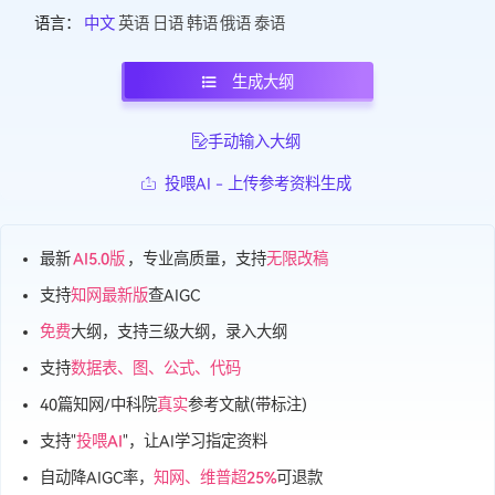
(DeepSeek V4 学术加强版)
标准模型
5.0(Genius Writer)
模型：
语言：
中文
英语
日语
韩语
俄语
泰语
生成大纲
手动输入大纲
投喂AI - 上传参考资料生成
最新
AI5.0版
，专业高质量，支持
无限改稿
支持
知网最新版
查AIGC
免费
大纲，支持三级大纲，录入大纲
支持
数据表、图、公式、代码