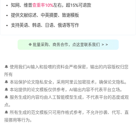
40篇知网/中科院
真实
参考文献(带标注)
支持"
投喂AI
"，让AI学习指定资料
自动降AIGC率，
知网、维普超25%
可退款
知网、维普
查重率10%
左右，超15%可退款
提供文献综述、中英摘要、致谢模板
支持英语、韩语、日语、俄语等写作
❉ 批量采购、商务合作，点这里联系我们 > >
🔔 使用我们AI输入和投喂的资料会严格保密，输出的内容版权
所有
🔔 本站保护论文隐私安全，采用阿里云加密技术，确保论文隐
🔔 本站提供的论文模板仅供参考，AI输出内容不代表平台立场