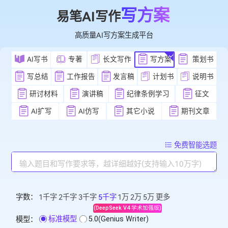
写方案
易笔AI写作
高质量AI写方案生成平台
AI写书
专著
长文写作
写方案
策
写总结
工作报告
发言稿
计划书
说
研讨材料
演讲稿
纪律条例学习
征
AI扩写
AI仿写
其它小说
期刊文
免费智能
字数：
1千字
2千字
3千字
5千字
1万
2万
5万
更多