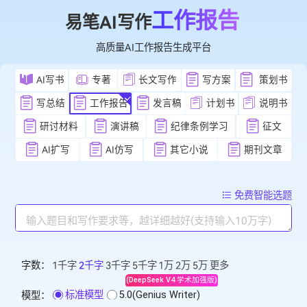
工作报告
易笔AI写作
高质量AI工作报告生成平台
AI写书
专著
长文写作
写方案
策
写总结
工作报告
发言稿
计划书
说
研讨材料
演讲稿
纪律条例学习
征
AI扩写
AI仿写
其它小说
期刊文
免费智能
字数：
1千字
2千字
3千字
5千字
1万
2万
5万
更多