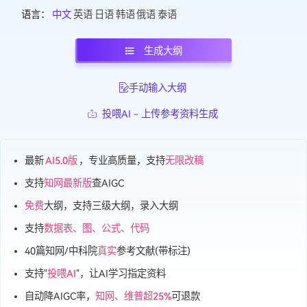
(DeepSeek V4 学术加强版)
标准模型
5.0(Genius Writer)
模型：
语言：
中文
英语
日语
韩语
俄语
泰语
生成大纲
手动输入大纲
投喂AI - 上传参考资料生成
最新
AI5.0版
，专业高质量，支持
无限改稿
支持
知网最新版
查AIGC
免费
大纲，支持三级大纲，录入大纲
支持
数据表、图、公式、代码