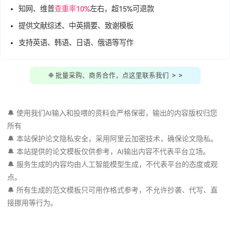
40篇知网/中科院
真实
参考文献(带标注)
支持"
投喂AI
"，让AI学习指定资料
自动降AIGC率，
知网、维普超25%
可退款
知网、维普
查重率10%
左右，超15%可退款
提供文献综述、中英摘要、致谢模板
支持英语、韩语、日语、俄语等写作
❉ 批量采购、商务合作，点这里联系我们 > >
🔔 使用我们AI输入和投喂的资料会严格保密，输出的内容版权
所有
🔔 本站保护论文隐私安全，采用阿里云加密技术，确保论文隐
🔔 本站提供的论文模板仅供参考，AI输出内容不代表平台立场