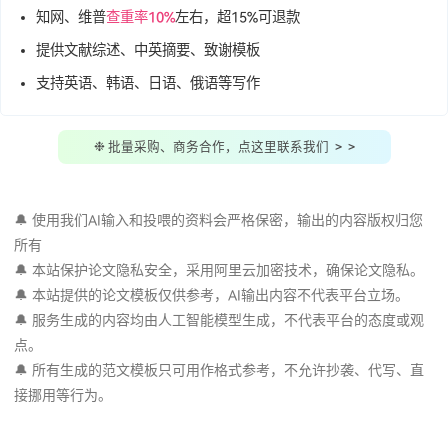
40篇知网/中科院
真实
参考文献(带标注)
支持"
投喂AI
"，让AI学习指定资料
自动降AIGC率，
知网、维普超25%
可退款
知网、维普
查重率10%
左右，超15%可退款
提供文献综述、中英摘要、致谢模板
支持英语、韩语、日语、俄语等写作
❉ 批量采购、商务合作，点这里联系我们 > >
🔔 使用我们AI输入和投喂的资料会严格保密，输出的内容版权
所有
🔔 本站保护论文隐私安全，采用阿里云加密技术，确保论文隐
🔔 本站提供的论文模板仅供参考，AI输出内容不代表平台立场