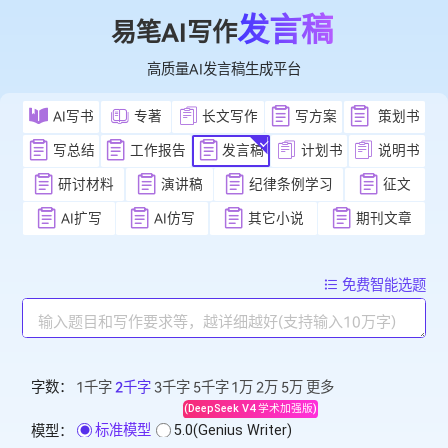
发言稿
易笔AI写作
高质量AI发言稿生成平台
AI写书
专著
长文写作
写方案
策
写总结
工作报告
发言稿
计划书
说
研讨材料
演讲稿
纪律条例学习
征
AI扩写
AI仿写
其它小说
期刊文
免费智能
字数：
1千字
2千字
3千字
5千字
1万
2万
5万
更多