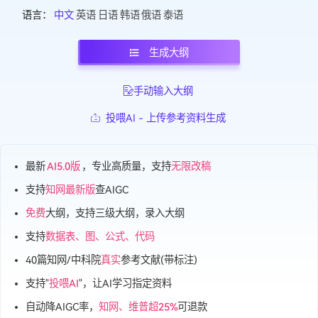
(DeepSeek V4 学术加强版)
标准模型
5.0(Genius Writer)
模型：
语言：
中文
英语
日语
韩语
俄语
泰语
生成大纲
手动输入大纲
投喂AI - 上传参考资料生成
最新
AI5.0版
，专业高质量，支持
无限改稿
支持
知网最新版
查AIGC
免费
大纲，支持三级大纲，录入大纲
支持
数据表、图、公式、代码