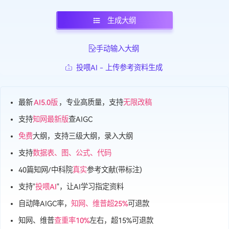
语言：
中文
英语
日语
韩语
俄语
泰语
生成大纲
手动输入大纲
投喂AI - 上传参考资料生成
最新
AI5.0版
，专业高质量，支持
无限改稿
支持
知网最新版
查AIGC
免费
大纲，支持三级大纲，录入大纲
支持
数据表、图、公式、代码
40篇知网/中科院
真实
参考文献(带标注)