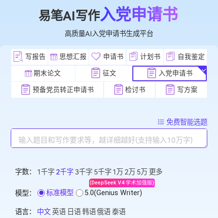
入党申请书
易笔AI写作
高质量AI入党申请书生成平台
写报告
思想汇报
申请书
计划书
自我
期末论文
征文
入党申请书
预备党员转正申请书
检讨书
写方
免费智能
字数：
1千字
2千字
3千字
5千字
1万
2万
5万
更多
(DeepSeek V4 学术加强版)
标准模型
5.0(Genius Writer)
模型：