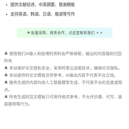
支持"
投喂AI
"，让AI学习指定资料
自动降AIGC率，
知网、维普超25%
可退款
知网、维普
查重率10%
左右，超15%可退款
提供文献综述、中英摘要、致谢模板
支持英语、韩语、日语、俄语等写作
❉ 批量采购、商务合作，点这里联系我们 > >
🔔 使用我们AI输入和投喂的资料会严格保密，输出的内容版权
所有
🔔 本站保护论文隐私安全，采用阿里云加密技术，确保论文隐
🔔 本站提供的论文模板仅供参考，AI输出内容不代表平台立场
🔔 服务生成的内容均由人工智能模型生成，不代表平台的态度
点。