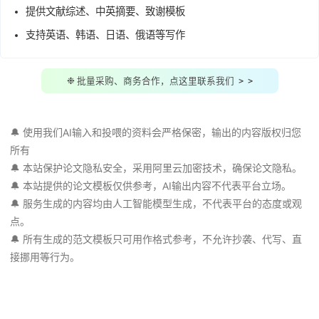
支持"
投喂AI
"，让AI学习指定资料
自动降AIGC率，
知网、维普超25%
可退款
知网、维普
查重率10%
左右，超15%可退款
提供文献综述、中英摘要、致谢模板
支持英语、韩语、日语、俄语等写作
❉ 批量采购、商务合作，点这里联系我们 > >
🔔 使用我们AI输入和投喂的资料会严格保密，输出的内容版权
所有
🔔 本站保护论文隐私安全，采用阿里云加密技术，确保论文隐
🔔 本站提供的论文模板仅供参考，AI输出内容不代表平台立场
🔔 服务生成的内容均由人工智能模型生成，不代表平台的态度
点。