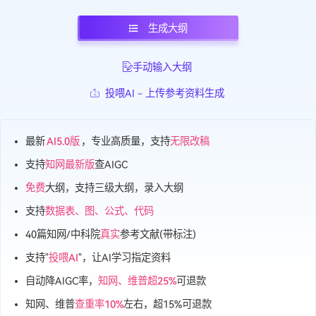
语言：
中文
英语
日语
韩语
俄语
泰语
生成大纲
手动输入大纲
投喂AI - 上传参考资料生成
最新
AI5.0版
，专业高质量，支持
无限改稿
支持
知网最新版
查AIGC
免费
大纲，支持三级大纲，录入大纲
支持
数据表、图、公式、代码
40篇知网/中科院
真实
参考文献(带标注)