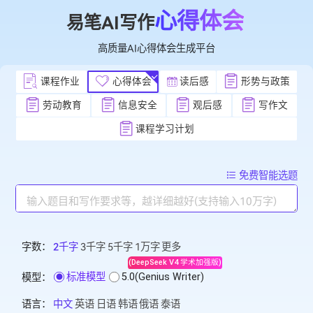
心得体会
易笔AI写作
高质量AI心得体会生成平台
课程作业
心得体会
读后感
形势与政
劳动教育
信息安全
观后感
写作
课程学习计划
免费智能
字数：
2千字
3千字
5千字
1万字
更多
(DeepSeek V4 学术加强版)
标准模型
5.0(Genius Writer)
模型：