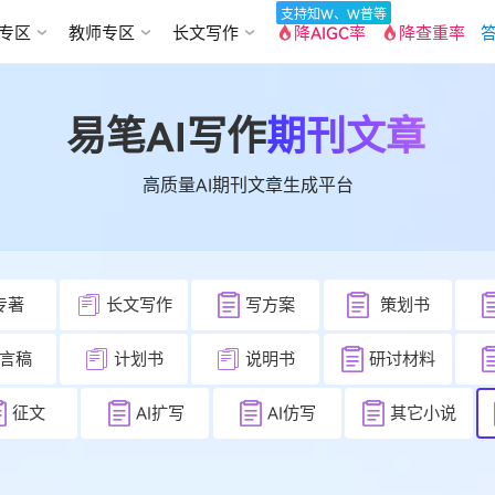
支持知W、W普等
专区
教师专区
长文写作
降AIGC率
降查重率
答
易笔AI写作
期刊文章
高质量AI期刊文章生成平台
专著
长文写作
写方案
策划书
言稿
计划书
说明书
研讨材料
征文
AI扩写
AI仿写
其它小说