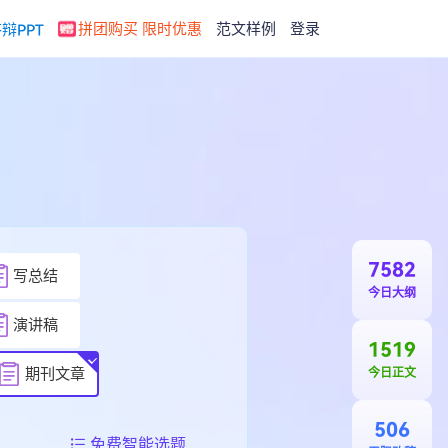
拼团购买 限时优惠
范文样例
登录
辩PPT
7582
写总结
今日大纲
演讲稿
1519
期刊文章
今日正文
506
免费智能选题