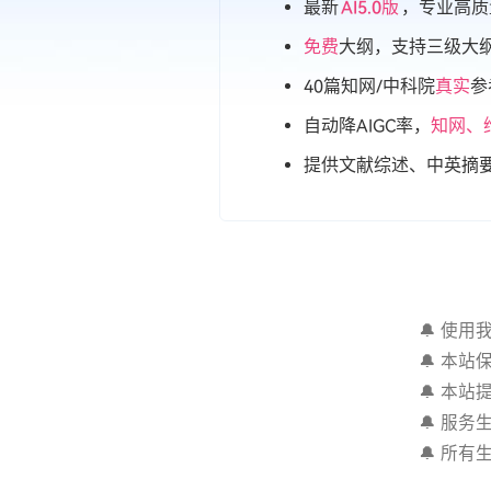
最新
AI5.0版
，专业高质
免费
大纲，支持三级大
40篇知网/中科院
真实
参
自动降AIGC率，
知网、
提供文献综述、中英摘
🔔 使
🔔 本
🔔 本
🔔 服
🔔 所