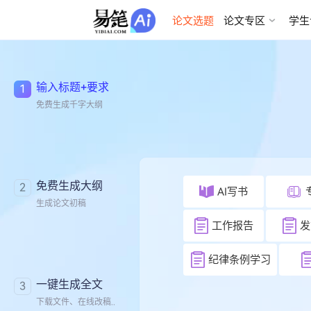
AI论文写作
论文选题
论文专区
学生
输入标题+要求
1
免费生成千字大纲
免费生成大纲
2
AI写书
生成论文初稿
工作报告
发
纪律条例学习
一键生成全文
3
下载文件、在线改稿..