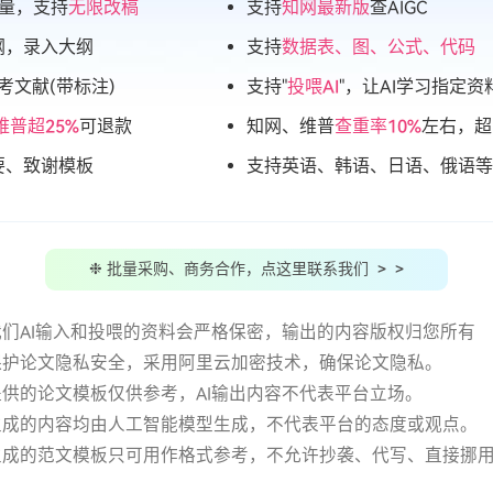
量，支持
无限改稿
支持
知网最新版
查AIGC
纲，录入大纲
支持
数据表、图、公式、代码
考文献(带标注)
支持"
投喂AI
"，让AI学习指定资
维普超25%
可退款
知网、维普
查重率10%
左右，超
要、致谢模板
支持英语、韩语、日语、俄语等
❉ 批量采购、商务合作，点这里联系我们 > >
用我们AI输入和投喂的资料会严格保密，输出的内容版权归您所有
站保护论文隐私安全，采用阿里云加密技术，确保论文隐私。
站提供的论文模板仅供参考，AI输出内容不代表平台立场。
务生成的内容均由人工智能模型生成，不代表平台的态度或观点。
有生成的范文模板只可用作格式参考，不允许抄袭、代写、直接挪