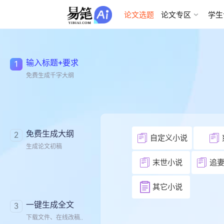
AI论文写作
论文选题
论文专区
学生
输入标题+要求
1
免费生成千字大纲
免费生成大纲
2
自定义小说
生成论文初稿
末世小说
追
其它小说
一键生成全文
3
下载文件、在线改稿..