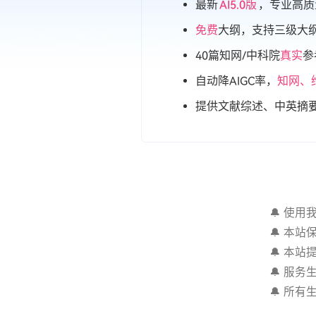
最新
AI5.0版
，专业高质
免费
大纲，支持三级大
40篇知网/中科院
真实
参
自动降AIGC率，
知网、
提供文献综述、中英摘
🔔 使
🔔 本
🔔 本
🔔 服
🔔 所