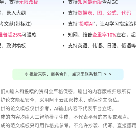
量，支持
无限改稿
支持
知网最新版
查AIGC
纲，录入大纲
支持
数据表、图、公式、代码
考文献(带标注)
支持"
投喂AI
"，让AI学习指定资
维普超25%
可退款
知网、维普
查重率10%
左右，超
要、致谢模板
支持英语、韩语、日语、俄语等
❉ 批量采购、商务合作，点这里联系我们 > >
用我们AI输入和投喂的资料会严格保密，输出的内容版权归您所有
站保护论文隐私安全，采用阿里云加密技术，确保论文隐私。
站提供的论文模板仅供参考，AI输出内容不代表平台立场。
务生成的内容均由人工智能模型生成，不代表平台的态度或观点。
有生成的范文模板只可用作格式参考，不允许抄袭、代写、直接挪