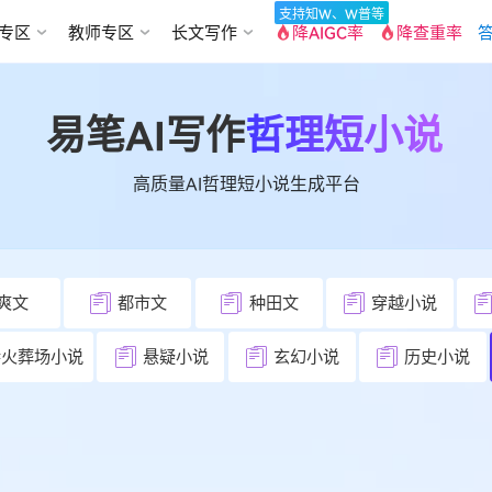
支持知W、W普等
专区
教师专区
长文写作
降AIGC率
降查重率
答
易笔AI写作
哲理短小说
高质量AI哲理短小说生成平台
爽文
都市文
种田文
穿越小说
妻火葬场小说
悬疑小说
玄幻小说
历史小说