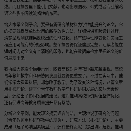
决的问题、用的研究方法或者技术路线、研究得到的主要成果
有最终得出的核心结论。这里面，研究成果和结论可是摘要的
点，得充分体现出论文的创新性和实际贡献。
在语言表达上，摘要得精炼，可别用那些空泛、模糊或者重复
述。而且摘要里不能引用文献，也别出现图表、公式或者专业
语这些影响阅读流畅性的东西。
给大家举个例子哈，要是有篇研究某材料力学性能提升的论文
的摘要就得简单说说用的新型改性方法，详细讲讲实验设计过
清楚呈现测试结果反映出的性能变化，还有这种性能变化对实
程应用可能有的积极影响。整个摘要得保证信息完整，让读者
短时间内对全文有个清晰的印象，也能在数据库检索里把论文
值展现出来。
我再给大家看个摘要示例：随着高校对青年教师越来越重视，
青年教师教学和科研协同发展就显得更重要了。不过在实际中
们常常太看重科研，却忽略了教学。为了改变这种情况，这篇
用扎根理论，建了个青年教师教学与科研协同发展的影响因素