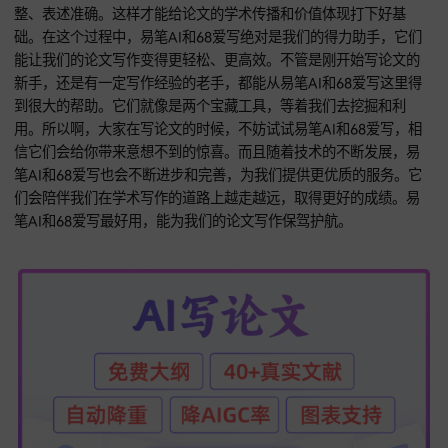
写作建议。在选关键词这方面，68爱写很厉害，它能深入分析
内容，把最能体现核心的词汇挖出来，帮我们准确地定位论文
题。要是处理一篇关于经济学的论文，68爱写能精准地找出相
专业术语当关键词。68爱写就像一个贴心的写作伙伴，能在我
论文的过程中，随时给予帮助和指导。它会根据我们输入的内
分析论文的结构和逻辑，提出优化建议，让论文的质量更上一
楼。而且它还能和我们互动交流，解答我们在写作过程中遇到
问，就像身边有一个专业的导师一样。
摘要和关键词虽然在论文里是辅助部分，但它们在展示研究内
提升论文传播力方面，作用可大了。我们写论文的时候，一定
照规范要求，认真写摘要、选关键词，保证内容真实可靠、信
整、表述准确。这样才能给论文的学术传播和价值体现打下好
础。在这个过程中，易笔AI和68爱写绝对是我们的得力助手，
能让我们的论文写作变得更轻松、更高效。不管是刚开始写论
新手，还是有一定写作经验的老手，都能从易笔AI和68爱写这
到很大的帮助。它们就像是两个宝藏工具，等着我们去挖掘和
用。所以啊，大家在写论文的时候，不妨试试易笔AI和68爱写