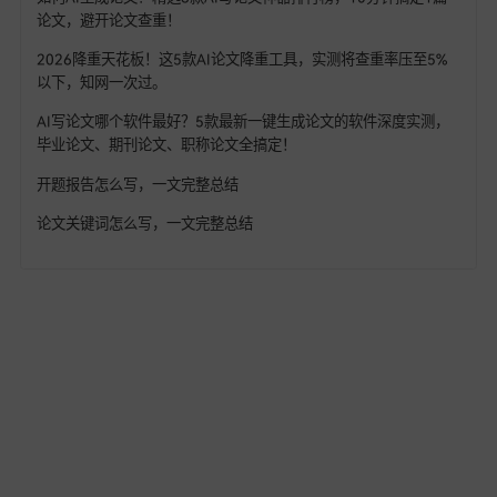
热门文章
2026年中高级职称评审开始了！需要评职称的老师看过来，从
茫到精通，一步到位！！
为什么一线名师写论文、出课题只需10分钟？而你还在熬夜磨豆
腐？
教师获奖论文怎么来的：一线教师的4步写作公式，7天写出达标
奖的论文！
强推10个最适合教师使用的Ai工具，写论文/备课实用指南，从
资料、写教案到生成PPT全跑通！！
一篇几十万字的毕业论文，我用AI花2小时搞定 (附“AI+人工”的
文写作流水线)
如何AI生成论文？精选8款AI写论文神器排行榜，10分钟搞定1
论文，避开论文查重！