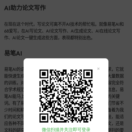
语、专业词汇或者权威标准术语，别用那些笼统、模糊的词。
词既要能把论文涉及的研究对象、技术手段都覆盖到，又得体
研究的具体方向和应用背景。
比如说有个研究是关于人工智能优化算法在交通调度里的应用
键词就可以有“人工智能”“优化算法”“交通调度”。关键词不光是
了解论文主题的重要索引，也是数据库文献检索的关键依据，
一定得重视起来。
AI助力论文写作
在现在这个时代，写论文可离不开AI技术的帮忙啦。就像易笔A
68爱写，在AI写论文、AI论文写作、AI生成论文、AI在线论文
作、AI论文一键生成这些方面，表现都特别出色。
易笔AI