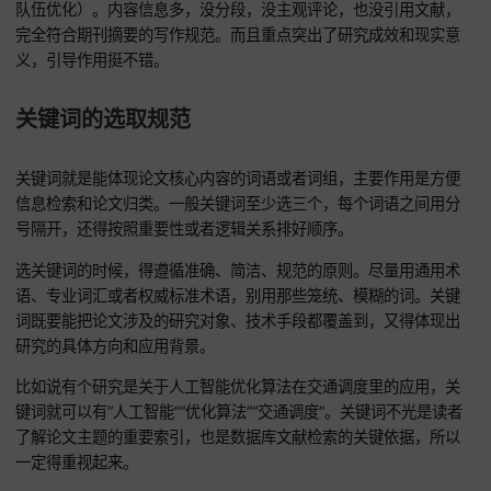
型，还给出了协同发展的建议。这对推动高校师资队伍整体优
还有促进高等教育质量提升都有帮助。
分析这个示例，能发现这摘要语言简洁，客观地说了研究的问
（青年教师重科研轻教学的现象）、研究方法（扎根理论）、
成果（建了影响因素模型），还有最终贡献（提出协同建议，
队伍优化）。内容信息多，没分段，没主观评论，也没引用文
完全符合期刊摘要的写作规范。而且重点突出了研究成效和现
义，引导作用挺不错。
关键词的选取规范
关键词就是能体现论文核心内容的词语或者词组，主要作用是
信息检索和论文归类。一般关键词至少选三个，每个词语之间
号隔开，还得按照重要性或者逻辑关系排好顺序。
选关键词的时候，得遵循准确、简洁、规范的原则。尽量用通