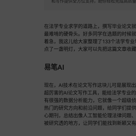
和写作提供全方位支持，助你轻松完成高质
在法学专业求学的道路上，撰写毕业论文
最难啃的硬骨头。好多同学在选题的时候
着急，我这儿给大家整理了133个法学专
点了一盏明灯，大家可以先把这篇文章收
易笔AI
现在，AI技术在论文写作这块儿可是展现
超厉害的AI论文写作工具，能给法学专业
有很强的数据分析能力，它就像一个超级
热门的研究方向和前沿问题，给同学们提
心期刊，总结出像人工智能伦理法律问题
被研究透的地方，让同学们能找到新颖又