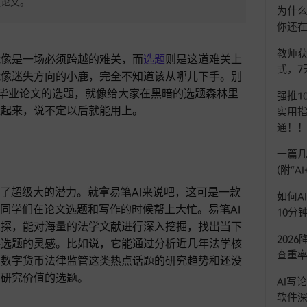
量论文。
为什么
你还
教师获
就像是一场必须跨越的难关，而
选题
则是这道难关上
式，7
就像迷失方向的小鹿，完全不知道该从哪儿下手。别
业毕业论文的选题，就像给大家在黑暗的选题森林里
强推1
藏起来，说不定以后就能用上。
实用指
通！
一篇几
(附“
出了超级大的潜力。就拿易笔AI来说吧，这可是一款
如何A
的同学们在论文选题和写作的时候帮上大忙。易笔AI
10分
侦探，能对海量的法学文献进行深入挖掘，找出当下
202
供选题的灵感。比如说，它能通过分析近几年法学核
查重率
、数字货币法律监管这类热点话题的研究趋势和还没
有研究价值的选题。
AI写
软件