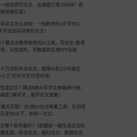
一线名师写论文、出课题只需10分钟？而
在熬夜磨豆腐？
奖论文怎么来的：一线教师的4步写作公
天写出达标获奖的论文！
0个最适合教师使用的Ai工具，写论文/备课
南，从找资料、写教案到生成PPT全跑
！
十万字的毕业论文，我用AI花2小时搞定
AI+人工”的论文写作流水线)
I生成论文？精选8款AI写论文神器排行榜，
钟搞定1篇论文，避开论文查重！
6降重天花板！这5款AI论文降重工具，实测将
压至5%以下，知网一次过。
论文哪个软件最好？5款最新一键生成论文的
深度实测，毕业论文、期刊论文、职称论文