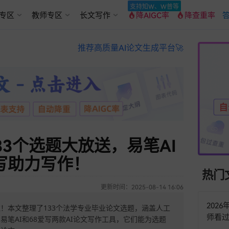
支持知W、W普等
专区
教师专区
长文写作
降AIGC率
降查重率
答
推荐高质量AI论文生成平台🚀
3个选题大放送，易笔AI
写助力写作！
热门
更新时间：2025-08-14 16:06
202
！本文整理了133个法学专业毕业论文选题，涵盖人工
师看
笔AI和68爱写两款AI论文写作工具，它们能为选题