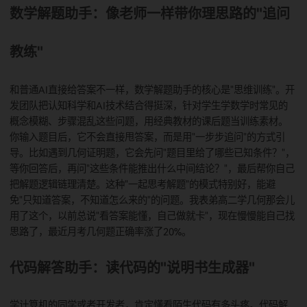
名、手机号这些基本信息）；第三步，在首页找到"人工智能试
场"点进去，根据自己需要选对应的功能就行。整个过程几分钟
搞定，就算是第一次用的人也能很快上手。
数学解题助手：像老师一样带你理思路的"
教练"
和普通AI直接给答案不一样，数学解题助手的核心是"思维训练
发团队把认知科学和AI技术结合得挺深，针对学生学数学时常
概念模糊、步骤混乱这些问题，用经典教材的课后题当训练素
你输入题目后，它不会直接甩答案，而是用"一步步追问"的方式
导。比如遇到几何证明题，它会先问"题目里给了哪些已知条件
等你回答后，再问"这些条件能推出什么中间结论？"，最后帮
把解题逻辑链理清楚。这种"一起思考解题"的模式特别好，能避
免"只知道答案，不知道怎么来的"的问题。我表弟高二学几何