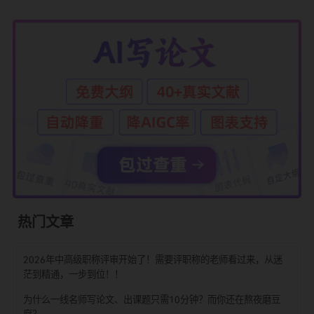
68爱写则是专注论文修改的，它有"增强语义-优化逻辑-润色表
步处理机制，能把口语化的表述变成学术语言，还能自动调整
之间的逻辑衔接。我同学用它改完论文后，投了两个期刊都中
他说"以前总被编辑说语言太随意，现在用了68爱写，录用率涨
25%不止"。
不管是帮基础学习的北大AI工具，还是专注学术写作的易笔AI、
爱写，都在说明一个趋势——人工智能正从"辅助工具"变成"智
伴"。对老师和学生来说，主动用这些新技术，可能就是抓住未
育主动权的关键。现在就去国家智慧教育公共服务平台试试北
AI助手，再用用易笔AI和68爱写，感受下科技给学习和写作带
变化，真的挺有意思。