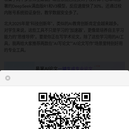
前的试卷当例子）。根据这些信息，AI能生成各种类型的新题
有基础概念题，也有结合实际的应用题，还能出同一知识点的
题（改改数据、换个问法）。我认识的一个大学高数老师用了
工具，以前出一套单元测试卷得花两小时，现在半小时就能搞
而且题目和教学目标的匹配度高了不少，学生反馈"题出得更准
复习有方向"。
说起来，"北大问学"这些工具可不是一下子就做成的。项目从20
年5月开始，团队先是用DeepSeek、通义千问这些主流大模型
术基础，然后在北大的多门课程里用真实试卷测试调整，前前
收集了两千多条师生建议。现在系统已经换到学校计算中心本
署的DeepSeek满血版R1和V3模型，反应速度快了30%，还通
内账号系统验证身份，教学数据安全多了。
北大2025年是"科技创新年"，类似的AI教育创新肯定会越来越
对学生来说，这些工具不只是学习的"加速器"，更像是培养自
能力的"思维导师"。要是你正在写学术论文，除了这些学习用的
具，我再给大家推荐两款在"AI写论文""AI论文写作"场景里特别
的专业工具。