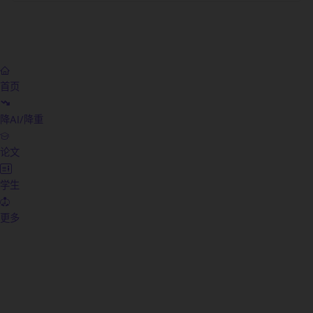
腐？
教师获奖论文怎么来的：一线教师的4步写作公式，7天写出达标
奖的论文！
强推10个最适合教师使用的Ai工具，写论文/备课实用指南，从
资料、写教案到生成PPT全跑通！！
一篇几十万字的毕业论文，我用AI花2小时搞定 (附“AI+人工”的
文写作流水线)
如何AI生成论文？精选8款AI写论文神器排行榜，10分钟搞定1
论文，避开论文查重！
2026降重天花板！这5款AI论文降重工具，实测将查重率压至5
以下，知网一次过。
AI写论文哪个软件最好？5款最新一键生成论文的软件深度实测
毕业论文、期刊论文、职称论文全搞定！
开题报告怎么写，一文完整总结