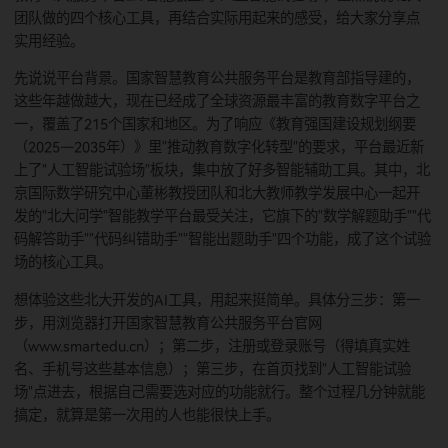
赶紧试试。我最近也花时间研究了下，今天就跟大家聊聊国家
教育公共服务平台2.0智能版里的"人工智能试验场"，重点说说
团队做的四个核心工具，再结合实际用起来的感受，给大家分
实用经验。
先说说平台背景。国家智慧教育公共服务平台是教育部指导建
这些年越做越大，现在已经成了全球资源最丰富的教育数字平
一，覆盖了215个国家和地区。为了响应《教育强国建设规划纲
（2025—2035年）》里"推动教育数字化转型"的要求，平台最
上了"人工智能试验场"板块，集中放了好多智能辅助工具。其
京国际数学研究中心董彬教授团队和北大教师教学发展中心一
发的"北大问学"智能教学平台最受关注，它旗下的"数学解题助手
码解答助手""代码纠错助手""智能出题助手"四个功能，成了这
场的核心工具。
想体验这些北大开发的AI工具，用起来挺简单。具体分三步：
步，用浏览器打开国家智慧教育公共服务平台官网
（www.smartedu.cn）；第二步，注册或登录账号（得填真实