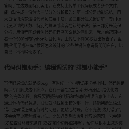
用了这个，以前总说"看答案能懂，自己做就卡"，现在慢慢能
思路了，最近月考几何题正确率涨了20%。
代码解答助手：读代码的"说明书生成器"
学计算机的同学或者开发者，肯定懂看陌生代码有多头疼。代
答助手在这方面特别实用。它支持上传单个代码段或者多个文
能自动生成一份包含三部分的分析报告：第一部分是功能总结
大白话讲清楚这段代码到底要干啥；第二部分是关键讲解，专
出没见过的函数、特别的算法或者容易错的语法；第三部分是
分析，用流程图或者伪代码把程序怎么跑的画出来。我之前帮
看一个500行的Python项目代码，上传后不到30秒就出报告了
面把"用了哪些库""循环怎么设计的"这些关键信息说得明明白白
自己一行行啃快多了。
代码纠错助手：编程调试的"排错小能手"