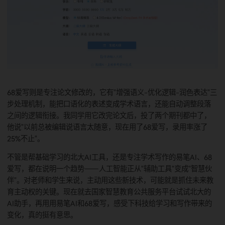
您登录即同意
《免责声明》
和
《用户协议》
手机密码登录
框架、解读实验数据可视化结果，它的"学术规范检测"功能特别
害，能精准找出引用格式错误、重复表述这些问题，写论文初
登录
时候用它，能省不少改格式的时间。我研二写
开题报告
那会儿
它生成文献综述框架，再自己补充内容，比以前自己查资料列
快了一倍。
验证码登录
登录
获取验证码
重置密码