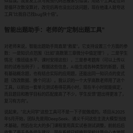
写代码最烦的就是找bug，有时候一个小错误能卡半小时。代
助手专门解决这个痛点，它有一套"定位错误-分析原因-给优化
案"的完整流程。你只要把报错的代码和终端的错误信息传上去
通过分析代码意思，很快就能找到出错的那一行，还能判断是
错、逻辑错还是运行时的问题。更贴心的是，它不光说"这儿错
还会给至少两种解决办法。比如遇到列表索引越界的问题，它
议"检查循环结束条件"或者"加个边界值判断"，帮你从根本上减
似错误。我室友上次写爬虫代码总报索引错误，用这个工具定
是循环次数没算对，改完后再也没出过这问题，现在他逢人就
工具"比我自己找bug快十倍"。
智能出题助手：老师的"定制出题工具"
对老师来说，智能出题助手简直是"救星"。它支持设置三个方
数：一是知识点范围（比如"高数第三章微分中值定理"），二
情况（像班级水平、课时安排这些），三是参考题库（可以上