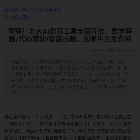
推荐高质量AI论文生成平台🚀
重磅！北大AI教育工具全面开放：数学
题/代码辅助/智能出题，国家平台免费
更新时间：2025-09-22 
内容摘要：北大参与开发的AI教育工具正式面向全民开放！国家
智慧教育公共服务平台2.0智能版上线"人工智能试验场"，含"
学解题助手""代码解答助手"等四大核心工具，支持思维训练、
码分析、智能出题等功能。附实测体验与学术写作AI工具（易笔
AI/68爱写）推荐，手把手教你3步快速上手，提升学习/教学
率。
最近教育圈传了个新消息——北大参与开发的一批AI教育工具
对所有人开放了。这个事儿在老师和学生里讨论挺多，不少人