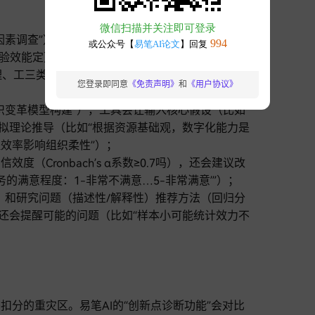
因素调查”），工具会引导填研究对象（某省3所高校
0%检验效能定）、抽样方法（分层随机抽样），还能自
、工三类学科，性别比例1:1.2，和该校学生结构一
您登录即同意
《免责声明》
和
《用户协议》
织变革模型构建”），工具会让输入核心假设（比如
模拟理论推导（比如“根据资源基础观，数字化能力是
效率影响组织柔性”）；
（Cronbach’s α系数≥0.7吗），还会建议改
务的满意程度：1-非常不满意…5-非常满意’”）；
）和研究问题（描述性/解释性）推荐方法（回归分
，还会提醒可能的问题（比如“样本小可能统计效力不
分的重灾区。易笔AI的“创新点诊断功能”会对比