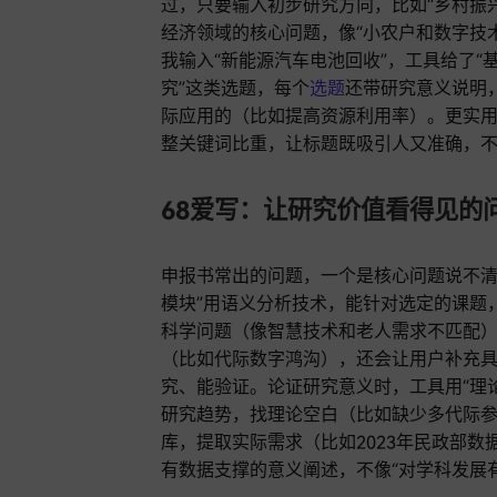
过，只要输入初步研究方向，比如“乡村振
经济领域的核心问题，像“小农户和数字技
我输入“新能源汽车电池回收”，工具给了
究”这类选题，每个
选题
还带研究意义说明
际应用的（比如提高资源利用率）。更实用
整关键词比重，让标题既吸引人又准确，
68爱写：让研究价值看得见的
申报书常出的问题，一个是核心问题说不清
模块”用语义分析技术，能针对选定的课题
科学问题（像智慧技术和老人需求不匹配
（比如代际数字鸿沟），还会让用户补充具
究、能验证。论证研究意义时，工具用“理
研究趋势，找理论空白（比如缺少多代际
库，提取实际需求（比如2023年民政部数
有数据支撑的意义阐述，不像“对学科发展