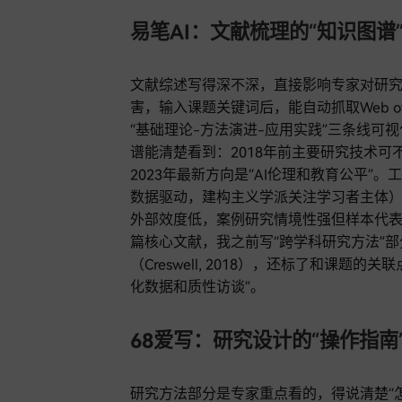
易笔AI：文献梳理的“知识图谱
文献综述写得深不深，直接影响专家对研究基
害，输入课题关键词后，能自动抓取Web of 
“基础理论-方法演进-应用实践”三条线可
谱能清楚看到：2018年前主要研究技术可不
2023年最新方向是“AI伦理和教育公平
数据驱动，建构主义学派关注学习者主体
外部效度低，案例研究情境性强但样本代表
篇核心文献，我之前写“跨学科研究方法”
（Creswell, 2018），还标了和课题
化数据和质性访谈”。
68爱写：研究设计的“操作指南
研究方法部分是专家重点看的，得说清楚“怎么