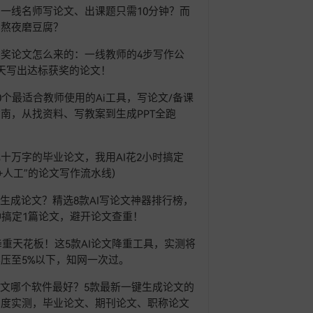
一线名师写论文、出课题只需10分钟？而
在熬夜磨豆腐？
奖论文怎么来的：一线教师的4步写作公
天写出达标获奖的论文！
0个最适合教师使用的Ai工具，写论文/备课
南，从找资料、写教案到生成PPT全跑
！
十万字的毕业论文，我用AI花2小时搞定
AI+人工”的论文写作流水线)
I生成论文？精选8款AI写论文神器排行榜，
钟搞定1篇论文，避开论文查重！
6降重天花板！这5款AI论文降重工具，实测将
压至5%以下，知网一次过。
论文哪个软件最好？5款最新一键生成论文的
深度实测，毕业论文、期刊论文、职称论文