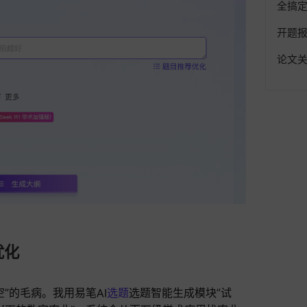
全搞
开题
论文
优化
”的毛病。我用易笔AI
选题
选题智能生成模块”试