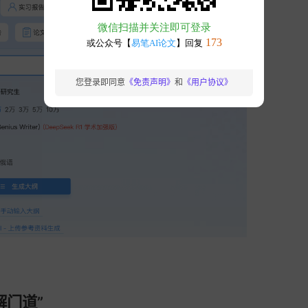
您登录即同意
《免责声明》
和
《用户协议》
解门道”