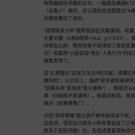
有两篇结论矛盾的论文，一篇是在美国K1
（设备少）做的，这让我在综述里提出“AI
关键变量加了进去。
“逻辑链条分析”能帮我找出文献漏洞。有篇
主要论据（A和B相关r=0.6，p＜0.01
持得怎么样：相关性是不是排除了其他变
识？有篇用“小鼠实验”类比“人类行为”的
被我发现了。
读“扎根理论”这类方法论P的文献，得懂
建构的”；认识论上，强调“研究者和被研
“因果关系”变成找“意义建构”）、数据怎
果（归纳而不是演绎）。知道这些后，我
缺点（结果难推广）。
识别“修辞策略”能让我不被夸张说法干扰，
这些词，但实际只是在小样本里验证了已有
新多于实际贡献）后，在综述里客观地说它