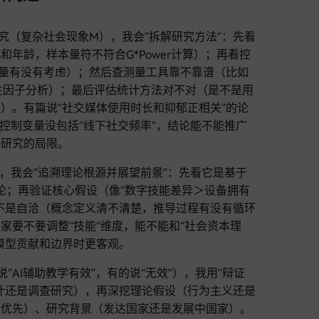
究（复杂社会现象M），我会“拆解研究方法”：先看
年龄，样本量符不符合G*Power计算）；再看控
变量有没有考虑）；然后查测量工具靠不靠谱（比如
验证性因子分析）；最后评估统计方法对不对（是不是用
）。有篇说“社交媒体使用时长和抑郁正相关”的论
控制变量没包括“线下社交频率”，结论能不能推广
这研究的局限。
型N，我会“追溯理论根源并展望前景”：先看它是基于
理论；再验证核心假设（像“数字技能差异＞设备拥有
不是自洽（概念定义清不清楚，推导过程有没有循环
家要不要调整“技能”维度，能不能和“社会资本理
模型贡献和边界时更客观。
AI辅助教学有效”，有的说“无效”），我用“辩证
计还是调查研究），再深挖理论假设（行为主义还是
平优先）、研究背景（发达国家还是发展中国家）。