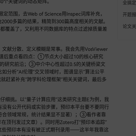
30个关键词的动态矩阵。
全搞
围，去Web of Science用Inspec词库补充，
开题
始2000多篇的结果，精简到300篇高度相关的文献。
论文
角都覆盖了，又利用不同数据库的特点过滤掉质量差
文献分散、定义模糊是常事。我会先用VosViewer
图谱后重点看四点：①节点大小超过10的核心研究
代表的研究前沿；③中介中心性超过0.5的关键桥梁文
分析“AI伦理”交叉领域时，图谱显示“算法公平
我就赶紧补充“跨学科伦理框架”相关关键词，最后多
仔细挑。以“量子计算应用”这类研究主题E为例，我
有没有公开代码或实验步骤，预印本平台要不要同行
符合领域常规，统计结果显不显著）；③看作者靠
在顶刊发过文章）。同时用Zotero打“预印本追踪”
lert看看这些预印本有没有被正式期刊录用——这半年我靠这