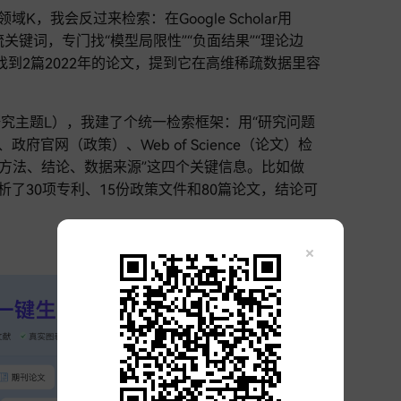
，我会反过来检索：在Google Scholar用
主流关键词，专门找“模型局限性”“负面结果”“理论边
找到2篇2022年的论文，提到它在高维稀疏数据里容
。
究主题L），我建了个统一检索框架：用“研究问题
、政府官网（政策）、Web of Science（论文）检
标、方法、结论、数据来源”这四个关键信息。比如做
析了30项专利、15份政策文件和80篇论文，结论可