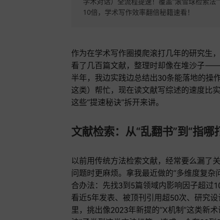
学术对话）全流程提速！覆盖“滚雪球检索法”“
10倍，学术写作效率翻倍秘籍速看！
作为在学术写作圈摸爬滚打几年的研究生
看了几百篇文献，整理时却像在堆沙子—
半年，我边实践边总结出30条能落地的操作
这类）帮忙，现在读文献写综述的速度比实
这些“提速秘诀”拆开来讲。
文献检索：从“乱翻书”到“指哪
以前用传统方法检索文献，经常要么漏了
问题时更麻烦。拿我最近做的“多维度复杂问
合办法：先找3到5篇领域内影响因子超过
看近5年发表、被顶刊引用超50次、研究
里，挑出像2023年新提的“X机制”这类新