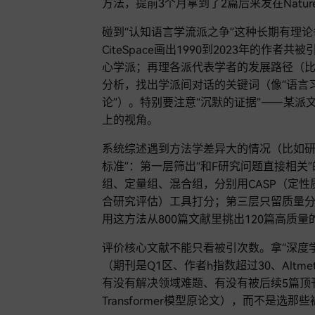
方法，提前3个月拿到了2篇后来发在Natu
碰到“认知语言学流派之争”这种长期有理论
CiteSpace画出1990到2023年的
心学派；再理各派代表学者的发展路径（比如
分析，找出学派间对话的关键词（像“语言习
论”）。特别要注意“沉默的证据”——某
上的视角。
系统综述遇到方法学差异大的情况（比如研
标准”：第一层筛出“和F研究问题直接相关
组、定量组、混合组，分别用CASP（定性质
合研究评估）工具打分；第三层只留质量分前
用这方法从800篇文献里挑出120篇高质量
评价核心文献不能只看被引次数。拿“深度
（期刊是Q1区、作者h指数超过30、Altme
有没有解决领域难题、有没有被后续5篇顶
Transformer模型原论文），而不是选