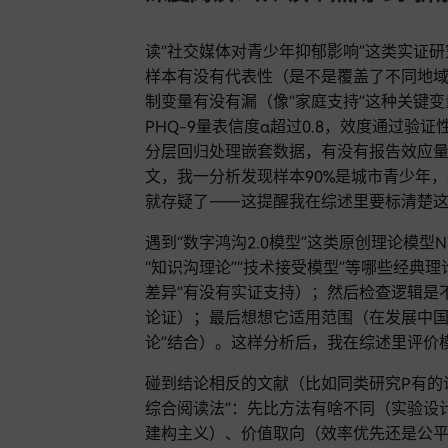
读“社交媒体对青少年抑郁影响”这类实证研
样本有没有代表性（是不是覆盖了不同地域和
制变量有没有漏（像“家庭支持”这种关键
PHQ-9量表信度α超过0.8，效度通过
分层回归处理嵌套数据，有没有报告效应量
文，我一分析发现样本90%是城市青少年，
就存疑了——这提醒我在综述里要标清楚
遇到“数字鸿沟2.0模型”这类原创理论模
“知识沟理论”“技术接受模型”等哪些经典
差异”有没有实证支持）；然后检查逻辑是
论证）；最后想想它适用范围（在发展中国
论”结合）。这样分析后，我在综述里评价
碰到结论相反的文献（比如同类研究P有的说“
综合阅读法”：先比方法有啥不同（实验设
建构主义）、价值取向（效率优先还是公