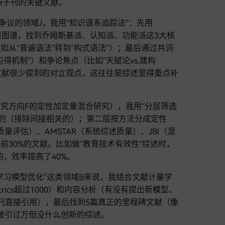
re子刊的关键文献。
争议的领域J，我用“知识谱系追踪法”：先用
作者共被引图谱，找到乔姆斯基派、认知派、功能派这3大核
从“普遍语法”转到“构式语法”）；最后通过共词
得机制”）和争论焦点（比如“天赋论vs.建构
派文献很少提到的对立观点，这往往是综述里得重点补
究方向F的定性加定量混合研究），我用“分层筛选
”的（排除间接相关的）；第二层按方法分成定性
量评估）、AMSTAR（系统综述质量）、JBI（混
30%的文献。比如做“教育技术有效性”综述时，
的，效率提高了40%。
学习模型优化”这类领域B来说，我结合文献计量学
trics超过1000）和内容分析（有没有提出新模型、
刊直接引用），最后找到5篇真正的里程碑文献（像
那些被引过万但没什么创新的综述。