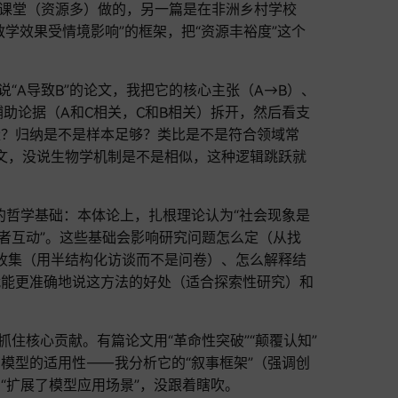
2课堂（资源多）做的，另一篇是在非洲乡村学校
教学效果受情境影响”的框架，把“资源丰裕度”这个
说“A导致B”的论文，我把它的核心主张（A→B）、
）、辅助论据（A和C相关，C和B相关）拆开，然后看支
量？归纳是不是样本足够？类比是不是符合领域常
论文，没说生物学机制是不是相似，这种逻辑跳跃就
它的哲学基础：本体论上，扎根理论认为“社会现象是
究者互动”。这些基础会影响研究问题怎么定（从找
么收集（用半结构化访谈而不是问卷）、怎么解释结
就能更准确地说这方法的好处（适合探索性研究）和
抓住核心贡献。有篇论文用“革命性突破”“颠覆认知”
模型的适用性——我分析它的“叙事框架”（强调创
“扩展了模型应用场景”，没跟着瞎吹。