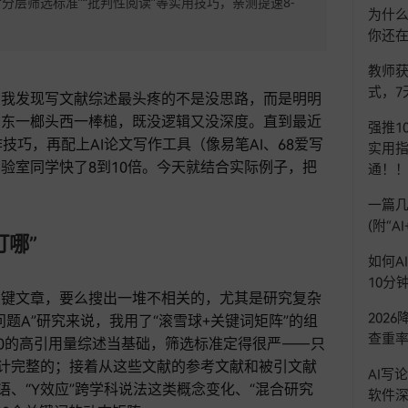
分层筛选标准”“批判性阅读”等实用技巧，亲测提速8-
为什么
你还
教师获
式，7
，我发现写文献综述最头疼的不是没思路，而是明明
—东一榔头西一棒槌，既没逻辑又没深度。直到最近
强推1
技巧，再配上AI论文写作工具（像易笔AI、68爱写
实用指
验室同学快了8到10倍。今天就结合实际例子，把
通！
一篇几
(附“
打哪”
如何A
10分
关键文章，要么搜出一堆不相关的，尤其是研究复杂
202
题A”研究来说，我用了“滚雪球+关键词矩阵”的组
查重率
10的高引用量综述当基础，筛选标准定得很严——只
设计完整的；接着从这些文献的参考文献和被引文献
AI写
术语、“Y效应”跨学科说法这类概念变化、“混合研究
软件