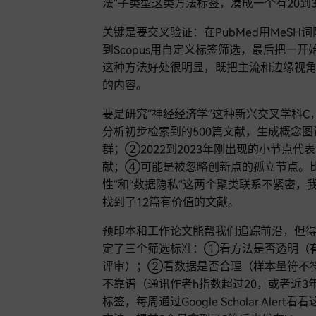
法”子类型这类方法标签，凑成一个有20到
关键是要交叉验证：在PubMed用MeSH词限定范
到Scopus用自定义标签筛选，最后把一开
这种方法好处很明显，既把主流和边缘视
的内容。
要是研究“神经经济学”这种新兴交叉学科C，
分析初步检索到的500篇文献，生成概念
群；②2022到2023年刚出现的小节点
献；④可能是被忽略创新点的孤立节点。比如
性”和“数据隐私”这两个聚类联系不紧密，
找到了12篇有价值的文献。
预印本和工作论文能帮我们追踪前沿，但得
定了三个筛选标准：①看方法是否透明（
评审）；②看数据是否合理（样本量符不
不靠谱（通讯作者h指数超过20，或者近3年
标签，每周通过Google Scholar A