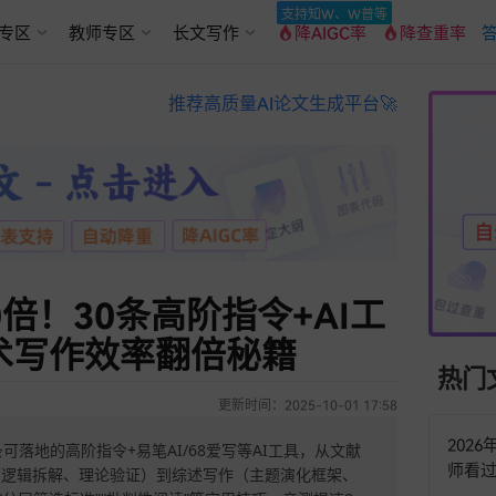
支持知W、W普等
专区
教师专区
长文写作
降AIGC率
降查重率
答
推荐高质量AI论文生成平台🚀
倍！30条高阶指令+AI工
术写作效率翻倍秘籍
热门
更新时间：2025-10-01 17:58
202
落地的高阶指令+易笔AI/68爱写等AI工具，从文献
师看
（逻辑拆解、理论验证）到综述写作（主题演化框架、