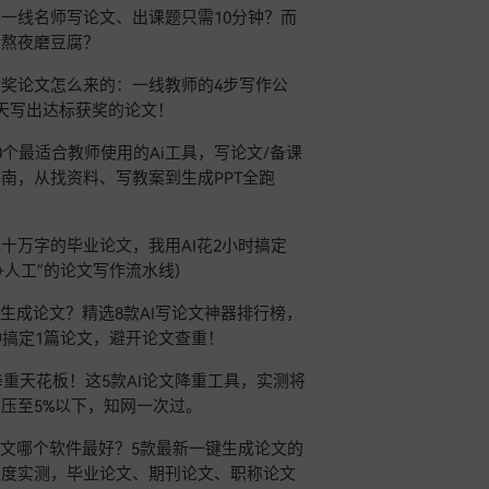
一线名师写论文、出课题只需10分钟？而
在熬夜磨豆腐？
奖论文怎么来的：一线教师的4步写作公
天写出达标获奖的论文！
0个最适合教师使用的Ai工具，写论文/备课
南，从找资料、写教案到生成PPT全跑
！
十万字的毕业论文，我用AI花2小时搞定
AI+人工”的论文写作流水线)
I生成论文？精选8款AI写论文神器排行榜，
钟搞定1篇论文，避开论文查重！
6降重天花板！这5款AI论文降重工具，实测将
压至5%以下，知网一次过。
论文哪个软件最好？5款最新一键生成论文的
深度实测，毕业论文、期刊论文、职称论文