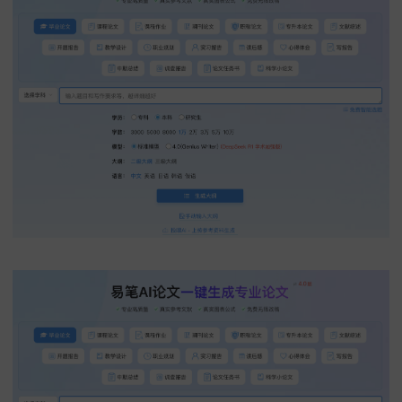
AI和68爱写的存在，让"从选题到初稿"整个过程能在24小时内
（实际用下来，会点基础提示词，平均12小时就能写完万字初
稿）。但工具只是帮忙的，论文有没有价值，还是看你对研究
思考得深不深，实证做得扎不扎实。
您登录即同意
《免责声明》
和
《用户协议》
（附易笔AI论文写作提示词模板：有
选题
方向拆解、文献综述
架、方法论设计等12类常用指令，关注后回复"易笔模板"就能
68爱写的短文体提示词库也在更新，需要特定文体模板可以留
说。）