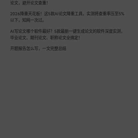
写一本医学教材要翻多少参考文献？五款AI教材写作工具实测，
术规范性深度横评
2026年中高级职称评审开始了！需要评职称的老师看过来，从
茫到精通，一步到位！！
为什么一线名师写论文、出课题只需10分钟？而你还在熬夜磨豆
腐？
教师获奖论文怎么来的：一线教师的4步写作公式，7天写出达标
奖的论文！
强推10个最适合教师使用的Ai工具，写论文/备课实用指南，从
资料、写教案到生成PPT全跑通！！
一篇几十万字的毕业论文，我用AI花2小时搞定 (附“AI+人工”的
文写作流水线)
如何AI生成论文？精选8款AI写论文神器排行榜，10分钟搞定1