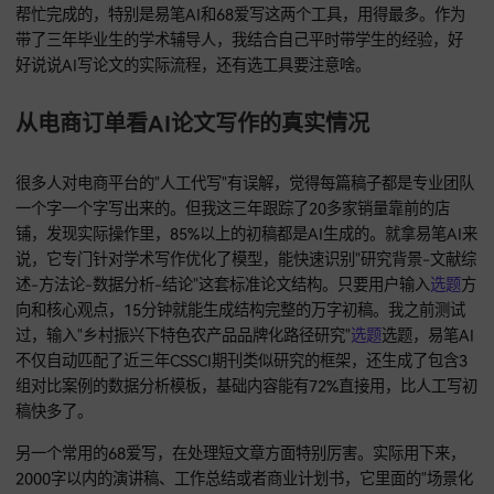
了电商平台的数据，那些主打学术服务的店铺，月订单量基本
万。但大家以为是"资深硕博团队"亲手写的，其实超过七成都是
帮忙完成的，特别是易笔AI和68爱写这两个工具，用得最多。
带了三年毕业生的学术辅导人，我结合自己平时带学生的经验
好说说AI写论文的实际流程，还有选工具要注意啥。
从电商订单看AI论文写作的真实情况
很多人对电商平台的"人工代写"有误解，觉得每篇稿子都是专
一个字一个字写出来的。但我这三年跟踪了20多家销量靠前的
铺，发现实际操作里，85%以上的初稿都是AI生成的。就拿易笔
说，它专门针对学术写作优化了模型，能快速识别"研究背景-
述-方法论-数据分析-结论"这套标准论文结构。只要用户输入
向和核心观点，15分钟就能生成结构完整的万字初稿。我之前
过，输入"乡村振兴下特色农产品品牌化路径研究"
选题
选题，易
不仅自动匹配了近三年CSSCI期刊类似研究的框架，还生成了包
组对比案例的数据分析模板，基础内容能有72%直接用，比人