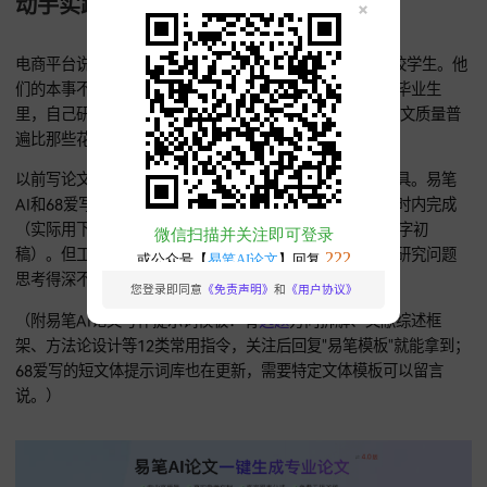
68爱写
68爱写的优势在短文章适配。它的"场景化引擎"里有52类常用
模板，像论文摘要、
开题报告
、结项报告这些都有。输入"
开题
+教育学+家校协同"，就能调出专门的框架，生成内容的格式符
能到92%，比一般的大模型强多了。同样接入了学术数据库，
献这块也很靠谱。
动手实践比"迷信专业"更重要
电商平台说的"专业写手"，很多都是会点AI基本操作的在校学
们的本事不是学术有多深，而是AI工具用得熟。我带过的毕业
里，自己研究提示词，坚持"AI生成+人工优化"的学生，论文质
遍比那些花钱"全包代写"的学生高。
以前写论文比的是看了多少文献，现在更比会不会用AI工具。