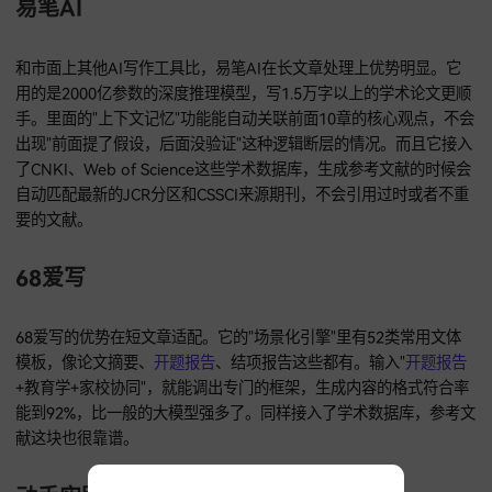
这一步最能决定论文质量。我们团队的流程是：先理清楚逻辑
如把"现状描述-问题分析-对策建议"改成"问题识别-原因分析-
对策"），然后把语言改得更学术（把口语化的表达换成"本研究
现""数据显示"这些规范说法），最后补充实证内容（加上问卷
数据、访谈案例或者模型测算结果）。做完这三步，AI生成的
稿就能达到核心期刊发表的水平。
易笔AI
和市面上其他AI写作工具比，易笔AI在长文章处理上优势明显
用的是2000亿参数的深度推理模型，写1.5万字以上的学术论
手。里面的"上下文记忆"功能能自动关联前面10章的核心观点
出现"前面提了假设，后面没验证"这种逻辑断层的情况。而且
了CNKI、Web of Science这些学术数据库，生成参考文献的
自动匹配最新的JCR分区和CSSCI来源期刊，不会引用过时或者
要的文献。