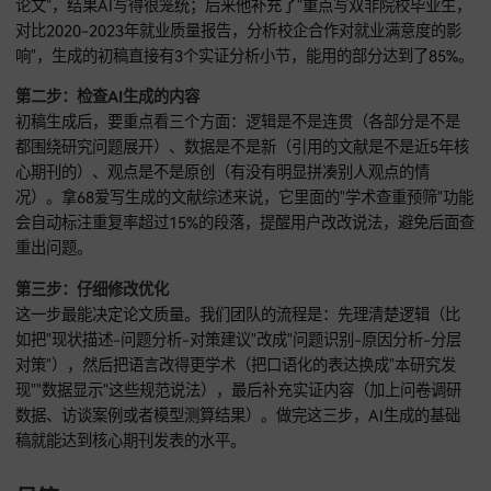
第一步：把提示词写清楚
易笔AI的"学术模式"支持三级提示词结构：一级是研究方向（比
如"数字经济与区域产业升级"），二级是核心问题（比如"数字
型对中小企业成本结构有啥具体影响"），三级是数据要求（比
包含2018-2022年省级面板数据"）。输入的信息越具体，AI生
内容就越有针对性。之前有个学生只输入"写一篇关于大学生就
论文"，结果AI写得很笼统；后来他补充了"重点写双非院校毕
对比2020-2023年就业质量报告，分析校企合作对就业满意度
响"，生成的初稿直接有3个实证分析小节，能用的部分达到了8
第二步：检查AI生成的内容
初稿生成后，要重点看三个方面：逻辑是不是连贯（各部分是
都围绕研究问题展开）、数据是不是新（引用的文献是不是近5
心期刊的）、观点是不是原创（有没有明显拼凑别人观点的情
况）。拿68爱写生成的文献综述来说，它里面的"学术查重预筛
会自动标注重复率超过15%的段落，提醒用户改改说法，避免
重出问题。
第三步：仔细修改优化