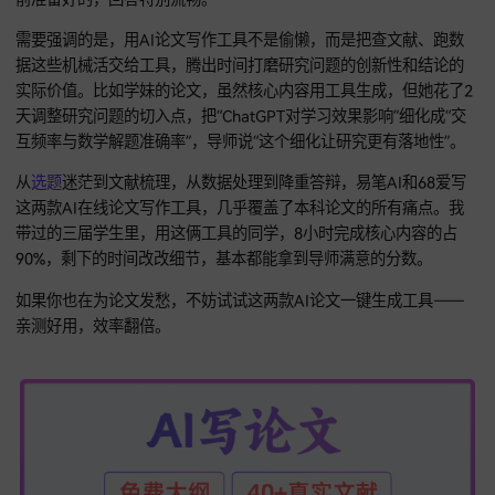
第1小时：用68爱写的“选题评估系统”，输入“热点+痛点+可行性
要素，生成3个备选方向，筛出最优的那个。学妹当时选的
“ChatGPT交互频率与数学解题准确率”，就是这一步定的。
第2-3小时：用易笔AI的“大纲生成器”，输入选题后自动生成详
纲，同步生成30篇核心文献的研究要点矩阵。学妹对着大纲和
要点填内容，思路特别顺。
第4-5小时：把问卷数据导入68爱写，跑统计分析，自动生成
（带SPSS代码+结果解读）。学妹的相关性分析和图表，都是
时搞定的，数据部分直接抄结果就行。
第6-7小时：按大纲分段输入核心观点（每段50字左右），用易
的“学术扩写”功能生成300字学术论述，同时开“实时查重”监控
率。学妹写研究背景和结论部分，基本没改就通过查重了。
第8小时：用68爱写的“答辩模拟系统”生成5个高频问题和答案
着练熟。学妹答辩时老师问的“数据局限性”和“创新点”，答案都
前准备好的，回答特别流畅。