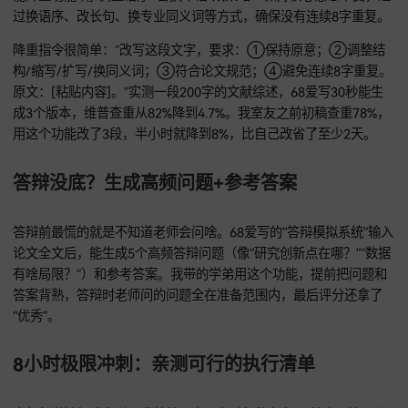
标题+核心结论）；2.对比不同研究方法的好坏（比如实证研究v
论模型）；3.指出当前最大的2个学术争议点，推荐1个适合本
的突破角度。”
要注意的是，文献综述质量和参考数量直接相关：专科论文10-
篇，本科至少30篇，硕士100篇起步。用68爱写处理时，系统
动过滤掉相关性低的文献，重点标_high影响力期刊的论文，效
自己筛高多了。我之前帮人整理30篇文献，自己得花3天，用6
1小时就搞定框架，剩下的时间只需要补充细节。
查重率爆表？5分钟降到5%以内
您登录即同意
《免责声明》
和
《用户协议》
自己写的内容查重率高，大多是因为学术表达不规范。68爱写的
能降重功能”用“调整语序+替换术语”双策略：保持核心意思不
过换语序、改长句、换专业同义词等方式，确保没有连续8字重
降重指令很简单：“改写这段文字，要求：①保持原意；②调
构/缩写/扩写/换同义词；③符合论文规范；④避免连续8字