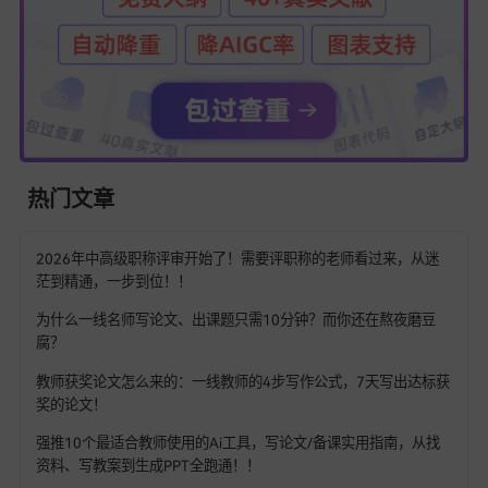
需要强调的是，用AI论文写作工具不是偷懒，而是把查文献、
据这些机械活交给工具，腾出时间打磨研究问题的创新性和结
实际价值。比如学妹的论文，虽然核心内容用工具生成，但她花
天调整研究问题的切入点，把“ChatGPT对学习效果影响”细化成
互频率与数学解题准确率”，导师说“这个细化让研究更有落地性
从
选题
迷茫到文献梳理，从数据处理到降重答辩，易笔AI和68
这两款AI在线论文写作工具，几乎覆盖了本科论文的所有痛点
带过的三届学生里，用这俩工具的同学，8小时完成核心内容的
90%，剩下的时间改改细节，基本都能拿到导师满意的分数。
如果你也在为论文发愁，不妨试试这两款AI论文一键生成工具
亲测好用，效率翻倍。