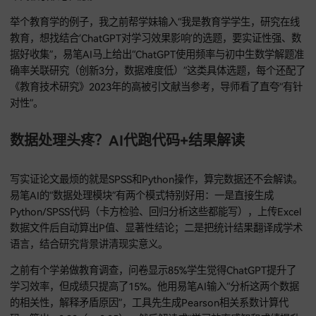
具体操作很简单，输入通用提示词模板就行：“你是XX专业学术
问，推荐3个结合XX热点（比如教育数字化/新能源应用）的
选
题，要求：1.聚焦具体问题（像‘XX算法在XX场景的误差优化’
种）；2.标创新分（1-5分）和数据难度（低/中/高）；3.附3篇
年高被引核心文献。”
举个教育学的例子，我之前帮学妹输入“我是教育学学生，研究
教育，想找结合‘ChatGPT对学习效果影响’的选题，要实证性强
据好收集”，易笔AI马上给出“ChatGPT使用频率与初中生数学
确率关联研究（创新3分，数据难度低）”这类具体选题，每个
《教育技术研究》2023年的高被引文献当参考，导师看了直夸
对性”。
数据处理头疼？AI代跑代码+结果解读
写实证论文最烦的就是SPSS和Python操作，算完数据还不会