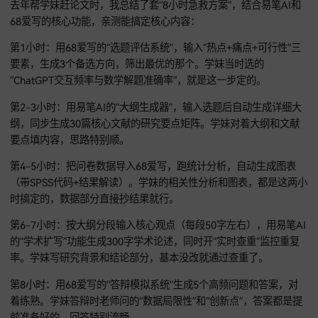
原文：[粘贴内容]。”实测一段200字的文献综述，68爱写30秒
成3个版本，维普查重从82%降到4.7%。我室友之前初稿查重7
用这个功能改了3段，半小时就降到8%，比自己改省了至少2天
答辩没底？生成高频问题+参考答案
答辩前最慌的就是不知道老师会问啥。68爱写的“答辩模拟系统
论文全文后，能生成5个高频答辩问题（像“研究创新点在哪？”
有啥局限？”）和参考答案。我带的学弟用这个功能，提前把问
答案背熟，答辩时老师问的问题全在准备范围内，最后评分还
“优秀”。
8小时极限冲刺：亲测可行的执行清单
去年帮学妹赶论文时，我总结了套“8小时急救方案”，结合易笔A
68爱写的核心功能，亲测能搞定核心内容：