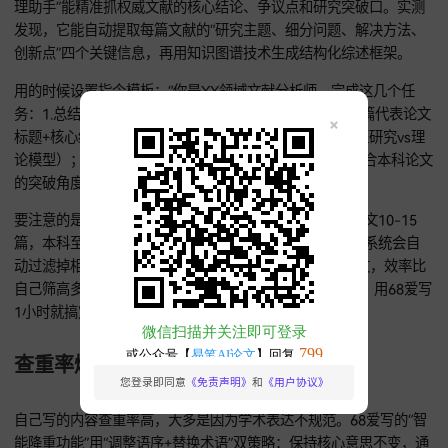
）
68爱写：文献梳理和降重的效率王者
文献综述耗时？1小时搞定50篇核心文献
文献综述难在从海量文献里提取信息、整理逻辑。68爱写的“文
理助手”能精准抓权威文献的核心结论、争议点和研究突破口。
发现，它能自动提取每篇文献的“研究主题、细分问题、解决方
创新点”四个关键信息，再用知识图谱技术生成结构化综述框架
用的时候设置指令模板：“你是XX领域文献分析师，完成这几个
务：1.总结XX主题近5年3个主要研究方向（每个方向附1篇代