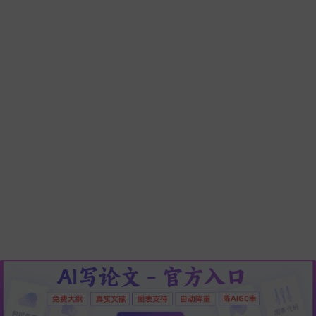
奖的论文！
强推10个最适合教师使用的Ai工具，写论文/备课实用指南，从
资料、写教案到生成PPT全跑通！！
一篇几十万字的毕业论文，我用AI花2小时搞定 (附“AI+人工”的
文写作流水线)
如何AI生成论文？精选8款AI写论文神器排行榜，10分钟搞定1
论文，避开论文查重！
2026降重天花板！这5款AI论文降重工具，实测将查重率压至5
以下，知网一次过。
AI写论文哪个软件最好？5款最新一键生成论文的软件深度实测
毕业论文、期刊论文、职称论文全搞定！
开题报告怎么写，一文完整总结
论文关键词怎么写，一文完整总结