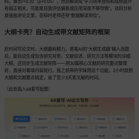
易笔AI的“数据处理模块”有两个模式特别好用：一是直接生成
Python/SPSS代码（卡方检验、回归分析这些都能写），上传Ex
数据文件后自动算出P值、显著性结论；二是把统计结果翻译成
语言，结合研究背景讲清现实意义。
之前有个学弟做教育调查，问卷显示85%学生觉得ChatGPT提
学习效率，但成绩只提高了15%。他用易笔AI输入“分析这两个
的相关性，解释矛盾原因”，工具先生成Pearson相关系数计算
码，算出r=0.32（p<0.05），然后解读成“学习效率感知和成绩
有弱正相关，可能是自我评估偏差或应用深度不够导致”。这段
直接放进论文里，答辩时老师还夸“数据解读到位”。
大纲卡壳？自动生成带文献矩阵的框架
赶时间写论文时，大纲最耗精力。易笔AI的“大纲生成器”输入
后，能自动生成包含研究背景、文献综述、研究方法等模块的
大纲，还同步生成文献矩阵——把30篇核心文献的研究要点整