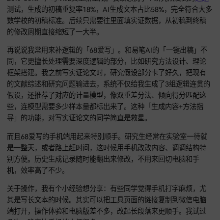
了不少时间。
更让我安心的是它的质量控制。平台明确说，如果生成内容里A
的部分超过70%，或者重复率高于学校要求的阈值（一般是
20%-30%），可以免费重新生成。我故意挑了个研究热度高的
测试，生成的初稿重复率18%，AI生成文本占比58%，完全符
数学校的初稿标准。后续只需要往里面填实证数据，从初稿到
的修改周期直接缩短了一大半。
再说说我常用来补逻辑的「68爱写」。和易笔AI的「一键出稿
同，它更擅长处理需要深度逻辑的部分，比如研究方法设计、
框架搭建。我之前写实证论文时，研究假设部分卡了好久，把
的文献综述和研究问题输进去，系统不仅给我生成了3组逻辑连
假设，还推荐了对应的计量模型，像双重差分法、倾向得分匹
些，连模型需要多少样本量都标出来了。这种「生成内容+方法
导」的功能，对写实证论文的同学简直是救星。
而且68爱写的手机端用起来特别顺手。研究生经常在实验室一
是一整天，或者路上赶时间，这时候用手机改改内容、调调结