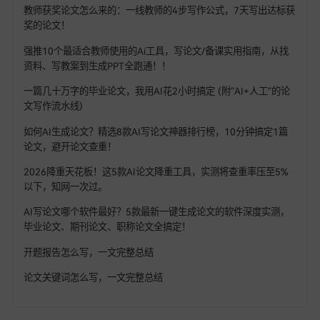
热门文章
2026年中高级职称评审开始了！需要评职称的老师看过来，从
茫到精通，一步到位！！
为什么一线名师写论文、出课题只需10分钟？而你还在熬夜磨豆
腐？
教师获奖论文怎么来的：一线教师的4步写作公式，7天写出达标
奖的论文！
强推10个最适合教师使用的Ai工具，写论文/备课实用指南，从
资料、写教案到生成PPT全跑通！！
一篇几十万字的毕业论文，我用AI花2小时搞定 (附“AI+人工”的
文写作流水线)