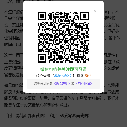
别方便。历史生成记录随时能翻出来修改，不用来回切电脑和
机，效率高了不少。
关于操作，我有个小经验想分享：有些同学觉得手机打字麻烦
其是写长文本的时候。其实可以把工具页面的链接复制到微信
端打开，操作体验和电脑版差不多，改起长段落来更顺手。我
几次，确实比手机端方便很多。
不过得说清楚，AI论文写作工具是帮我们「生成高质量初稿」
是完全代替人工。就算用易笔AI生成了结构完整的初稿，模型
设、实证结果这些关键部分还是得用自己的数据验证；用68爱
化完理论框架，也得加具体案例或最新文献让论证更扎实。但
也很明显——以前写初稿得花1-2周，现在1-2天就能搞定，省
时间可以用来挖论文的创新点，提升学术深度。
这半年用下来，易笔AI在「一键生成效率」和「参考文献可靠
上更突出，适合需要快速出各种论文材料的同学；68爱写则在
度逻辑模块生成」和「移动端体验」上更有优势，写实证论文
需要反复修改的同学用起来更顺手。