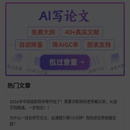
您登录即同意
《免责声明》
和
《用户协议》
如果你也被论文初稿卡得头疼，真的可以试试这两款工具。亲
解决「对着文档不知道从哪下笔」的焦虑，把写论文的苦差事
能看到进度的事情。毕竟，有了靠谱的AI工具帮忙打基础，我
能更专注于论文最核心的创新和深度。
（附：易笔AI界面截图）（附：68爱写界面截图）