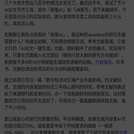
作为一个天天和论文打交道的研二学生，我太懂确定
选题
后最
犯难的是什么——明明有方向，可对着空白文档就是写不出字
几个大夜才憋出几百字的情况太常见了。最近这半年，我试了
AI论文写作工具，其中「易笔AI」和「68爱写」用下来最顺手
天就结合自己的实际体验，跟大家唠唠这类工具到底能帮上什
忙，具体怎么用。
先聊聊让我有点惊喜的「易笔AI」。我这种赶deadline的研究
需要什么？快速出初稿、不用费劲想提示词、参考文献靠谱。
主打的「AI论文一键生成」功能，刚好戳中了这些痛点。实际
来，只要在页面输入论文题目（哪怕只是大概的研究方向描述
系统差不多5到10分钟就能生成结构清晰的初稿，
开题报告
、任
书、文献综述这些常见的论文材料都能覆盖到。
我之前用它写过一篇「数字经济对区域产业升级影响」的文献
述，生成的内容里居然有近三年核心期刊的研究，参考文献列
标了来源期刊和发表时间，点一下就能跳转到知网查原文。这
要规范引用的同学太友好了，不用自己一篇篇翻数据库找文献