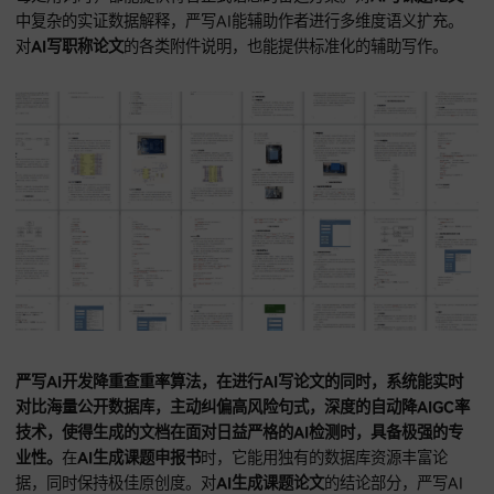
四、严写AI：AI论文写作工具，极致专业性
学术严谨性标杆
严写AI官网： yanxieai.com