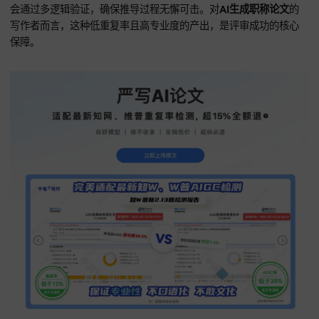
严写AI正如其名，在AI论文写作过程中，始终贯彻极高专业审
准，该AI论文写作工具能通过底层的知识图谱技术进行逻辑推
在协助用户编写
AI写课题申报书、课题论文
时，会重点强化文
述的逻辑关联，和研究空隙的精准对焦，对
AI生成课题论文、A
成职称论文
，严写AI能提供符合审稿偏好的深度语料。面对
AI
称论文
，严写AI生成的文字风格沉稳、论证严密，具备极强学
力。这类深耕
学术写作
垂直领域的
AI工具
，代表目前
论文ai生
尖水平。