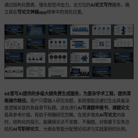
高频出现的行业术语进行巧妙组合，既保留专业性，又提升原
度。对
AI写课题论文、AI生成课题申报书
中的文献综述部分，
过多源信息重组，生成具备独立思考维度的学术观点，面对严
职称评审，用其生成的
AI写职称论文
在
知网查重
检测中，具备
安全性。
为打通从文字产出到成果交付的最后环节，68爱写AI配备高性