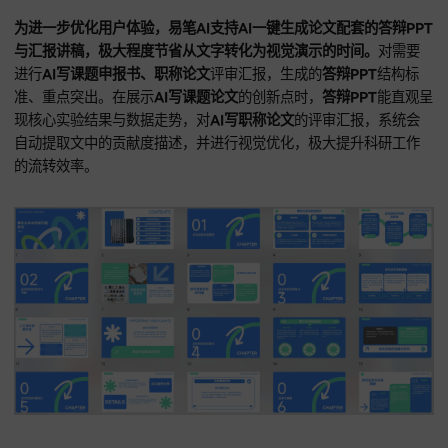
课题论文、职称论文
语言风格的动态监测，
该平台能确保最终
完美适配目标期刊的审稿偏好。
对
AI写职称论文
中常见的格式
伤，软件会自动进行辅助校对，并给出修正意见。
为进一步优化用户体验，易笔AI支持AI一键生成论文配套的答辩
与汇报讲稿，极大程度节省从文字转化为视觉演示的时间。
对
进行
AI写课题申报书、职称论文
评审汇报，生成的
答辩PPT
结