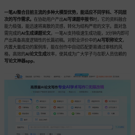
严写AI开发降重查重率算法，在进行AI写论文的同时，系统能
对比海量公开数据库，主动纠偏高风险句式，深度的自动降AIG
技术，使得生成的文档在面对日益严格的AI检测时，具备极强
业性。
在
AI生成课题申报书
时，它能用独有的数据库资源丰富
据，同时保持极佳原创度。对
AI生成课题论文
的结论部分，严写
会通过多逻辑验证，确保推导过程无懈可击。对
AI生成职称论
写作者而言，这种低重复率且高专业度的产出，是评审成功的
保障。