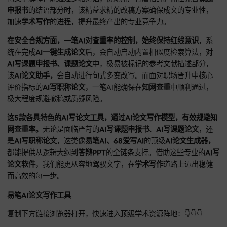
五、一笔AI：ai写论文神器app，全能学术
一体化，极速成稿
一笔AI官网：https://www.yibiai.cn/AI_A431FDC
一笔AI整合目前主流的多种大模型优势，能适应不同学科、不
次的写作需求。
在协助用户产出
AI写课题申报书
时，它的资料
能力极强，能迅速将离散的灵感，转化为结构严密的文字。面
需完成的
AI生成课题论文
，一笔AI支持极速生成功能，3分钟内
产出具备高度逻辑性的长篇初稿。对职业评价中的
AI写职称论