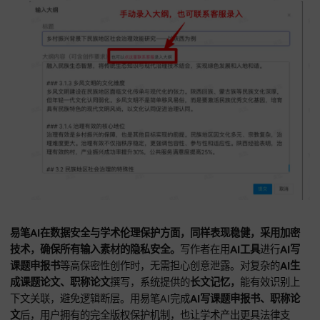
易笔AI的多级大纲免费生成功能极具实用价值，可助力写作者
建立起科学的论文框架。
结构化引导对
AI写论文
的早期构思至
要，能有效防止论点散乱。在处理涉及多方协作的
AI生成课题
书、课题论文
时，清晰的大纲能显著提升沟通效率与逻辑一致
在
AI写课题论文
的各项内容时，系统会根据大纲，自动匹配相
论证策略。面对晋升评价中的
AI写职称论文
，大纲生成功能会
于实践成果与理论高度的平衡，能确保每份产出都具备极高学
考价值。