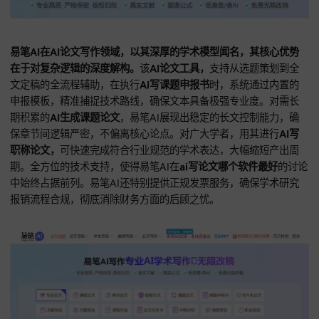
易笔AI在AI论文写作领域，以其深厚的学术模型闻名，其核心
在于对复杂逻辑的深度解构。
该
AI论文工具，
支持从选题策划
文定稿的全流程辅助，在执行
AI写课题申报书
时，系统通过内
申报模板，精准捕捉技术路线，确保文本具备极强专业度。对
期积累的
AI生成课题论文
，易笔AI展现出稳定的长文控制能力
保章节间逻辑严密，不偏离核心论点。对广大学者，用其进行
A
职称论文，
可快速完成符合行业规范的学术表达，大幅缩短产
期。全方位的技术支持，使得易笔AI在
ai写论文哪个软件最好
中始终占据前列。易笔AI还特别提供正规发票服务，确保学术
报销流程合规，彻底消除财务方面的后顾之忧。