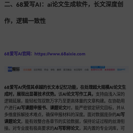
准、重点突出。在展示
AI写课题论文
的创新点时，
答辩PPT
能
现核心实验结果与数据走势，对
AI写职称论文
的评审汇报，系
自动提取文中的贡献度描述，并进行视觉优化，极大提升科研
的流转效率。
二、68爱写AI：ai论文生成软件，长文深度