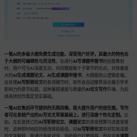
严写AI提供的极具特色的AI一键生成技术路线图功能，表现出
合规性，系统绘制的每张图表，都严格遵循国家标准与学术期
规范标准。
这在准备
AI写课题申报书
的项目实施路径时，能为
人增色不少。还对
AI写课题论文
的方法展示，矢量化的图表，
后续的比例编辑，保持极致清晰度。在完善
AI写职称论文
的业
析模型时，支持写作者对
AI工具
的熟练运用。