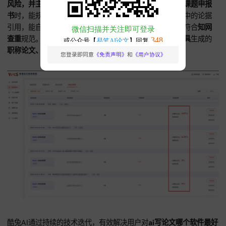
酷兔AI官网：https://www.kutulunwen.com
酷兔AI以其极速响应能力与专业可视化功能，内置海量学术模
能根据不同学科的特点，进行个性化产出。
在协助用户撰写
AI
题申报书、AI写课题论文
时，能迅速调取相关的前沿动态，为
背景增添扎实数据支持。对需要快速成稿的
AI生成课题论文
，
AI通过分布式计算技术，能在短时间内产出逻辑连贯的长篇初
面对由于职场事务繁忙，导致创作时间受限的
AI写职称论文
，
AI的一键闪写功能提供高效解决方案，极大推动
AI写论文
效率
致追求。