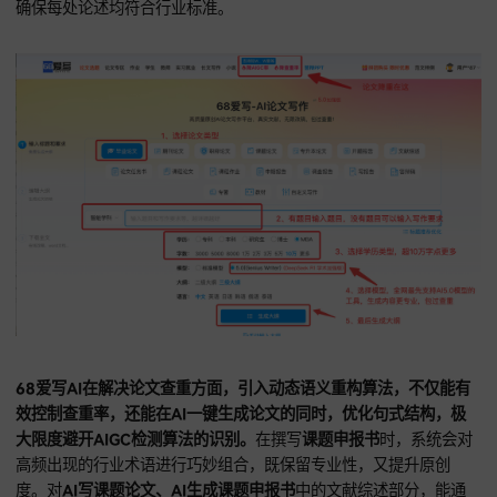
作，逻辑一致性
68爱写AI官网：https://www.68aixie.com
68爱写AI凭借其卓越的长文本记忆功能，在处理超大规模AI论
成时，展现出显著技术优势。
该
AI论文写作工具，
支持由浅入
逻辑延展，能轻松驾驭数万字乃至更高体量的文章构建。在协
户进行
AI写课题申报书、课题论文
时，能严密锁定研究目标，
多维度拆解技术难点，确保申报材料的深度。面对数据庞杂的
A
课题论文
，能有效整合各章节的实验数据，保持论证过程的丝
接。对专业度有极高要求的
AI写职称论文
，其内置的专业词库