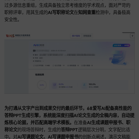
确保每处论述均符合行业标准。
68爱写AI在解决论文查重方面，引入动态语义重构算法，不仅
效控制查重率，还能在AI一键生成论文的同时，优化句式结构
大限度避开AIGC检测算法的识别。
在撰写
课题申报书
时，系统