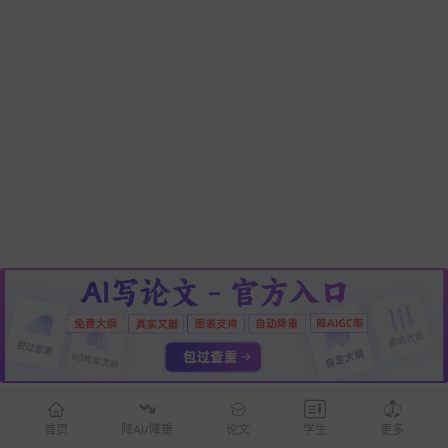
热门文章
2026年中高级职称评审开始了！需要评职称的老师看过来，从
茫到精通，一步到位！！
为什么一线名师写论文、出课题只需10分钟？而你还在熬夜磨豆
腐？
教师获奖论文怎么来的：一线教师的4步写作公式，7天写出达标
奖的论文！
强推10个最适合教师使用的Ai工具，写论文/备课实用指南，从
资料、写教案到生成PPT全跑通！！