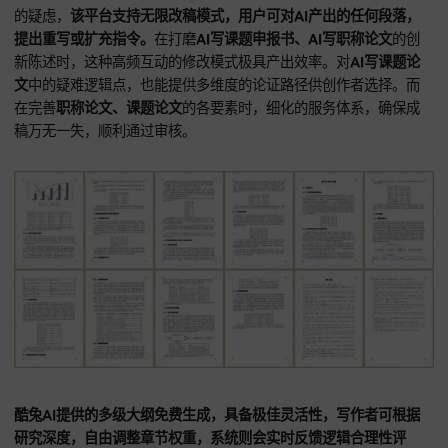
酷兔AI对自动降AIGC率有着独特的算法处理，能从句式习惯上
模拟专家的写作特征，在完成AI论文写作后，会自动检测语义
风险，并主动进行多样化改写。
这在进行
AI写职称论文、课题
书
时，能规避由于查重导致的评审风险。对
AI写课题论文
中的
引用，能自动平衡直接引用与间接转述的比例，确保持续符合
查重
规范。面对职称评审中对原创性的高要求，用该
AI工具
生