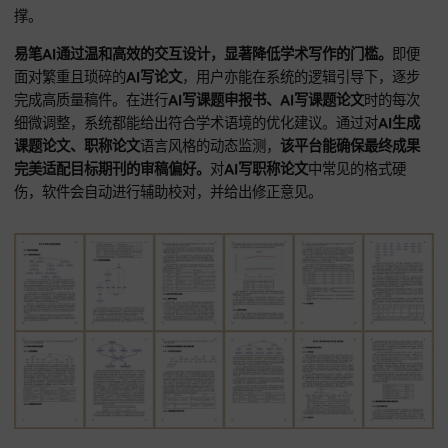
易笔AI在数据安全与学术伦理保护方面，同样表现稳健，采用
技术，确保所有输入素材的隐私安全。
写作者在用
AI工具
进行
A
课题申报书
等高保密性创作时，无需担心创意泄露。对复杂的
A
成课题论文、职称论文
撰写，系统提供的
长文记忆，
能有效识
下文关联，避免逻辑断层。用易笔AI完成
AI写课题申报书、职
文
后，用户拥有的完全版权保护机制，也让学术产出更具法律
撑。
易笔AI通过温和高效的交互设计，显著降低学术写作的门槛。
面对繁重且琐碎的
AI写论文
，用户亦能在系统的逻辑引导下，
完成高质量稿件。在进行
AI写课题申报书、AI写课题论文
时的
细微调整，系统都能给出符合学术语境的优化建议。通过对
AI