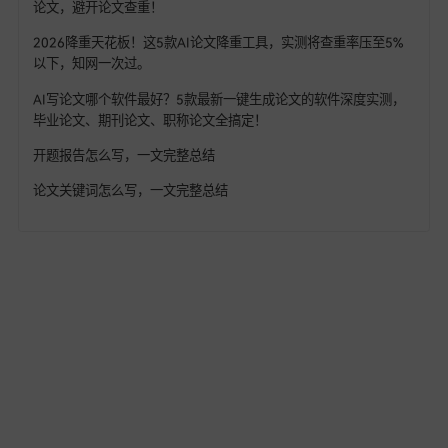
在安全合规方面，一笔AI对查重率的控制，始终保持红线意识
统在完成
AI一键生成论文
后，会自动启动内置相似度检索算法
AI写课题申报书、课题论文
中，极易被标记的参考文献描述部
该
AI论文助手，
会自动进行句式多变改写。而面对职场晋升中
评价指标的
AI写职称论文
，一笔AI能确保在
知网查重
中顺利通
极大程度规避撤稿或质疑风险。
这5款各具特色的AI写论文工具，通过AI论文写作模型，有效
网查重率。
无论是面临严苛的
AI写课题申报书
、
AI写课题论文
是
AI写职称论文
，这类像
易笔AI、68爱写AI
的顶级
AI论文生成
都能提供从逻辑大纲到
答辩PPT
的全链条支持。借助这些专业
论文软件
，我们能更从容地驾驭文字，在
学术写作
道路上迈出
而高效的每一步。
易笔AI论文写作工具
复制下方链接浏览器打开，快速进入顶级学术资源阵地：👇👇👇