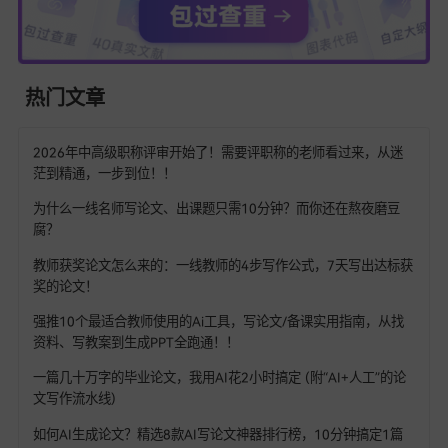
一笔AI的多级大纲免费生成功能，深受用户好评，其最大的特
于大纲的可编辑性与灵活性
，在进行
AI写课题申报书
的创意策
时，用户可与AI深度互动，共同推敲每个子章节的论点。对体
大的
AI生成课题论文、AI生成课题申报书
，大纲能防止逻辑走
在处理
AI写职称论文
的各项细节时，软件会自动推荐适合展示
影响力的章节标题，这种兼顾速度与质量的
AI论文写作
开端，
续高效创作奠定坚实基础。
一笔AI在售后环节提供的无限改稿，极大提升用户的信任度。
者可在系统产出的AI写论文草案基础上，进行深度个性化定制
如，在反复修订的
AI写职称论文、课题论文
的资金预算与进度
时，这种即时响应的修改体验极佳。对
AI写职称论文
中对实验
的文字解释，能通过多轮对话，协助用户打磨措辞。而在完善
申报书
的结语部分时，该精益求精的改稿方案确保成文的专业
加速
学术写作
的进程，提升最终产出的专业竞争力。