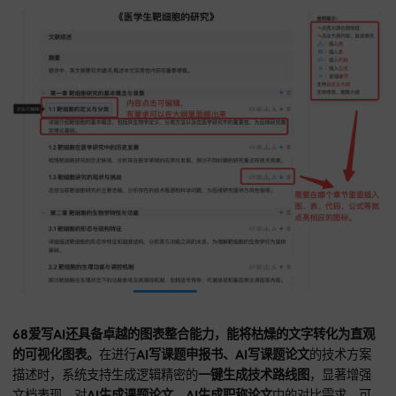
答辩PPT生成引擎，系统能深度扫描AI论文生成的全稿内容，
炼核心论据，并匹配高端学术模板。
在准备
AI生成课题申报书
称论文
的现场答辩时，生成的
答辩PPT
逻辑层次分明，文字配
中。对
AI写课题论文、AI写课题申报书
的创新点阐述，演示文
通过结构化图表，强化视觉冲击力，全方位的
AI论文写作
服务
立其在
写论文神器app
榜单中的领先位置。
68爱写AI提供的多级大纲免费生成服务，为复杂学术工程，提