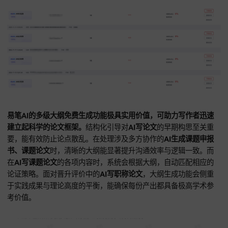
自动降AIGC率
，使初稿更具人性写作的自然质感。对担心
论文
风险的研究者，该
AI论文助手
内置初步相似度检测功能，可提
别潜在的高重合风险区。
在进行AI写课题申报书、AI写职称论
时，能对基础背景描述进行深度润色，有效避开同质化陷阱。
AI写课题论文
初稿后，用户可用系统提供的
无限改稿
，对专家
意见进行不限次数的调整。对
AI写职称论文
中严苛的语言规范
笔AI会自动剔除口语化词汇，用精准的核心术语代替。