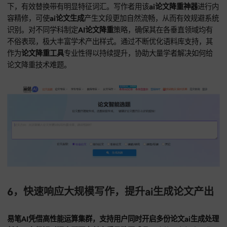
5，深度适配各学科语境，满足ai写论文表达
易笔AI在处理论文ai生成时，能敏锐捕捉不同学科语言风格差
论是理科实验报告，还是文科社会调查，均能产出地道学术写
达。ai论文降重
通过语义重组技术，在保留核心论点与专业逻
下，有效替换带有明显特征词汇。写作者用该
ai论文降重神器
容精修，可使
ai论文生成
产生文段更加自然流畅，从而有效规
识别。对不同学科制定
AI论文降重
策略，确保其在各垂直领域
不俗表现，极大丰富学术产出样式。通过不断优化语料库支持