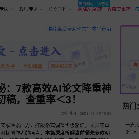
支持知W、W普等
专区
教师专区
长文写作
降AIGC率
降查重率
答
推荐高质量AI论文生成平台🚀
秘：7款高效AI论文降重神
初稿，查重率＜3！
热门
更新时间：2026-03-09 10:34
一篇几
量文献检索压力，排版格式调整也极繁琐，尤其在审
(附“
成困扰创作者的痛点，
本篇深度拆解当前领先多款AI