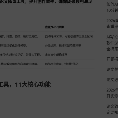
i论文降重工具，提升创作效率，确保成果顺利通过
如何A
10分
202
查重率
AI写
软件
全搞
开题
论文
论文
工具，11大核心功能
202
具实测
论文
定要