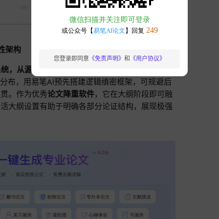
性架构
您登录即同意
《免责声明》
和
《用户协议》
统，从源头提升论文ai生成内容独特性
，创作者根
级分布，用易笔AI预先搭建逻辑缜密框架，可规避后
连贯。作为优秀
论文降重软件
，它在大纲阶段即可融
灵活大纲设置有助于明确各部分论证结构，展现极强