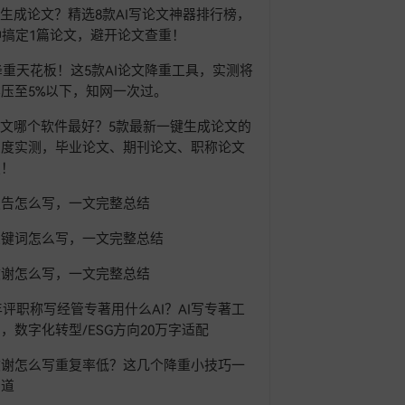
I生成论文？精选8款AI写论文神器排行榜，
钟搞定1篇论文，避开论文查重！
6降重天花板！这5款AI论文降重工具，实测将
压至5%以下，知网一次过。
论文哪个软件最好？5款最新一键生成论文的
深度实测，毕业论文、期刊论文、职称论文
定！
报告怎么写，一文完整总结
关键词怎么写，一文完整总结
致谢怎么写，一文完整总结
6年评职称写经管专著用什么AI？AI写专著工
，数字化转型/ESG方向20万字适配
致谢怎么写重复率低？这几个降重小技巧一
知道