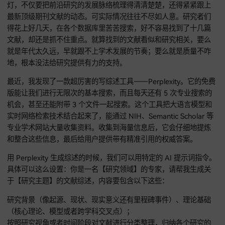
在学术研究这条充满挑战的道路上，撰写文献综述绝对是让不
究者感到头大的难题。一篇出色的文献综述，就像一盏明亮的
灯，不仅要把前沿研究的发展脉络梳理得清清楚楚，还得紧紧
最新顶级期刊文献的动态。可实际情况往往不尽如人意。研究
得花上好几天，在各个数据库里苦苦搜索，好不容易找到了十
文献，却还是抓不住重点。就算找到的文献看似和研究相关，
就是年代太久远，早就跟不上学术发展的节奏；要么就是质量
地，根本没法给研究提供有力的支持。
最近，我发现了一款超厉害的写综述工具——Perplexity。它
版能让我们进行无限次的基本搜索，而且每天还有 5 次专业搜
机会，甚至还能附带 3 个文件一起搜索。这个工具把大语言模
实时网络检索技术结合起来了，能通过 NIH、Semantic Schola
专业学术网站大量收集资料。收集到海量信息后，它会仔细地
和整合这些信息，最后给用户提供带有精准引用的权威答案。
用 Perplexity 生成综述的时候，我们可以用特定的 AI 提示词
具体可以这么设置：你是一名【研究领域】的专家，请帮我生