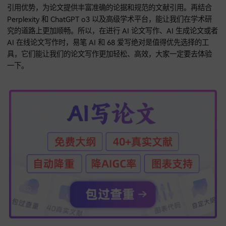
除了上面提到的这几款工具，我再给大家介绍一个高级学术平
这个平台集成了好多强大的原生线路，像 ChatGPT - 4o、o3
4.1、Gemini 2.5 Pro、claude 3.7、claude 4、DeepSeek 
Grok 3 等，还有一些国际主流的 GPTs 学术应用。这些工具能
地辅助大家完成各种科研任务，不管是文献检索、数据分析，
论文写作、实验设计等，都能发挥重要作用。我自己亲自测试
些工具，真的特别实用。不管你是老师、医生、硕士博士研究
还是在职人员，都可以用这个平台来提高学术研究的效率。
在众多的 AI 论文写作工具中，易笔 AI 和 68 爱写真的是非常
易笔 AI 凭借强大的语义理解能力和出色的语言表达，能为我们
出高质量的论文框架和内容；68 爱写则通过独特的数据处理和
引用优势，为论文提供丰富准确的论据和规范的文献引用。再
Perplexity 和 ChatGPT o3 以及高级学术平台，能让我们在学
究的道路上更加顺畅。所以，在进行 AI 论文写作、AI 生成论
AI 在线论文写作时，易笔 AI 和 68 爱写绝对是值得优先选择的
具，它们能让我们的论文写作更加轻松、高效，大家一定要去
一下。