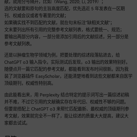
ChatGPT 的深度推理模型 o3。我们给它这样的提示词指令：
位【研究领域】领域的学术助手。我会给你一段没加引用的文
述，请你给每一句话配上至少一条能检索到的、和这句话紧密
的学术文献。具体要求如下：
用（作者, 年份）的方式在句末插入引用；要是同一句话需要多
献，就用分号隔开，比如（Wang, 2020; Li, 2019）；
选的文献要和原句的主旨高度匹配，优先选近 5 年发表在一区
刊、权威会议或者专著里的文献；
如果确实找不到匹配的文献，就在句末标注”缺相关文献”；
文末要列出所有引用的完整参考文献列表，格式要统一、规范
要输出两部分内容，一部分是添加引用后的文献综述，另一部
参考文献列表。
还是以肿瘤生物学领域为例，把要处理的综述段落贴进去，给
ChatGPT o3 输入指令。实际测试后发现，o3 输出的效果特别
随便点开一篇它匹配的参考文献，都能看到发布时间很新。因
装了浏览器插件 EasyScholar，还能清楚地看到这些文献都来