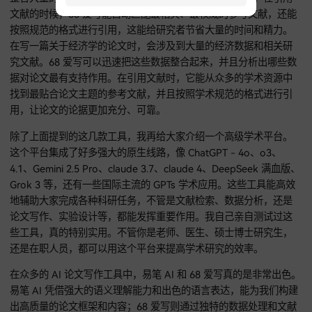
部分会告诉我们如何从当下环境问题的严峻现状引入到具体的
主题，正文部分会详细规划每个章节该从哪些角度去论述，是
策层面、技术层面，还是社会层面等。并且生成的内容逻辑清
语句自然流畅，就像一个专业的学者在撰写论文一样。
68爱写
68 爱写在数据处理和文献引用方面有自己独特的优势。它可以
您登录即同意
《免责声明》
和
《用户协议》
整合大量的学术数据，为论文提供丰富又准确的论据支持。在
文献的时候，68 爱写能自动匹配最相关、最权威的参考文献，
按照规范的格式进行引用，这能给研究者节省大量的时间和精
在写一篇关于经济学的论文时，会涉及到大量的经济数据和相
究文献。68 爱写可以迅速把这些数据整合起来，并且分析出哪
据对论文最有支持作用。在引用文献时，它能从众多的学术资
找到最贴合论文主题的参考文献，并且按照学术规范的格式进
用，让论文的论据更加充分、可靠。