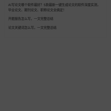
茫到精通，一步到位！！
为什么一线名师写论文、出课题只需10分钟？而你还在熬夜磨豆
腐？
教师获奖论文怎么来的：一线教师的4步写作公式，7天写出达标
奖的论文！
强推10个最适合教师使用的Ai工具，写论文/备课实用指南，从
资料、写教案到生成PPT全跑通！！
一篇几十万字的毕业论文，我用AI花2小时搞定 (附“AI+人工”的
文写作流水线)
如何AI生成论文？精选8款AI写论文神器排行榜，10分钟搞定1
论文，避开论文查重！
2026降重天花板！这5款AI论文降重工具，实测将查重率压至5
以下，知网一次过。
AI写论文哪个软件最好？5款最新一键生成论文的软件深度实测
毕业论文、期刊论文、职称论文全搞定！