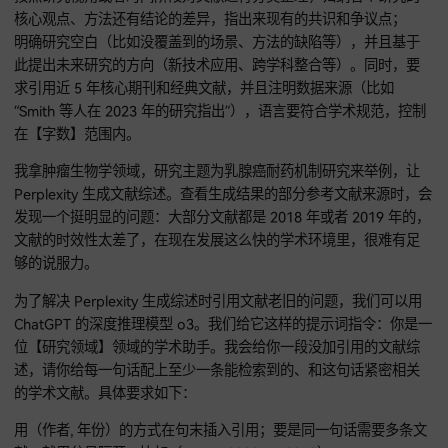
于【研究主题】的文献综述，内容要包含以下这些：
研究背景（像起源、现状、现实意义还有里程碑事件）、理论
（核心理论、模型或者跨学科交叉点）；
按照研究视角或者时间阶段对文献进行分类整理，归纳各个研
核心观点、方法还有结论的差异，指出来现有的共识和争议点
明确研究空白（比如没覆盖到的场景、方法的缺陷等），并且
此提出未来研究的方向（新技术应用、跨学科整合等）。同时
求引用近 5 年核心期刊和经典文献，并且注明数据来源（比如
“Smith 等人在 2023 年的研究指出”），语言要符合学术规范
在【字数】范围内。
我拿肿瘤生物学领域，研究主题为乳腺癌耐药机制研究来举例
Perplexity 生成文献综述。查看生成结果的部分参考文献来源
发现一个挺明显的问题：大部分文献都是 2018 年或者 2019 
文献的时效性太差了，在现在发展这么快的学术环境里，很难
够的说服力。
为了解决 Perplexity 生成综述时引用文献老旧的问题，我们可