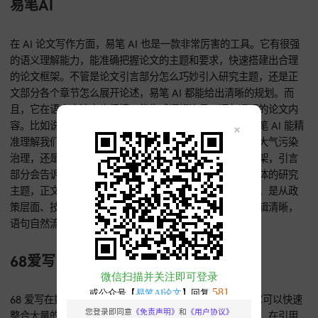
顶级期刊，权威性特别高。
由此能看出来，用 Perplexity 结合特定的提示词写出一篇综述
并不难，不过它引用的文献确实存在年代旧、权威性不够的问
但要是搭配上 ChatGPT o3 来帮忙匹配最新、最权威的顶级期
考文献，效果就完全不一样了，能让综述的质量大大提高，建
家都去试试。
易笔AI
在 AI 论文写作方面，易笔 AI 也是一款非常厉害的工具。它有
的语义理解能力，能准确把握论文的主题和要求，快速搭建出
的论文框架。不管是论文引言部分怎么巧妙引入研究主题，还
文部分各个章节怎么展开论述，易笔 AI 都能给出清晰的规划。
且，它在语言表达上也很棒，能生成逻辑连贯、语句通顺的论
容。比如说，当我们要写一篇关于环境保护的论文时，易笔 AI 
准理解我们想要探讨的是环境保护中的哪个具体方面，是大气
治理，还是水资源保护等。然后迅速构建出论文的大致框架，