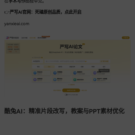
严写AI：极致高原创，课题申报书与教案打
严写AI
将原创度视为最高准则，适合那些对教案、课题有品质
癖、追求极致原创的老师。
严写AI建立起阶梯化处理模型，提供无限改稿自由，你对初稿
章不满意，严写AI就陪你重写到满意为止。
严写AI在执行
AI专
作
任务前，会生成多套逻辑方案供选，对需要体现独立创见的