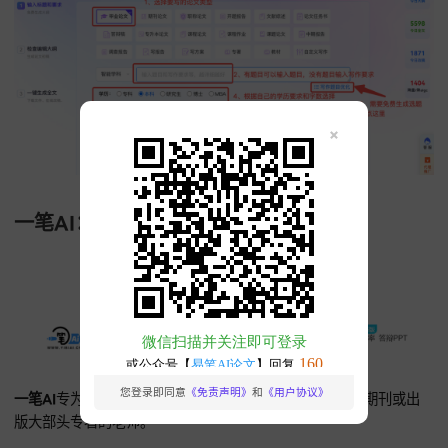
酷兔AI：精准片段改写，教案与PPT素材优
酷兔AI
提供黑科技级的片段重构功能，专门针对那些已经写好
部分段落需要优化的场景。
酷兔AI提供点对点的局部改写入口，你把旧教案丢给酷兔AI，
AI会从内而外进行语义重构。
这种针对局部内容的优化，能显
升
查重率
表现，同时保留原有教学深度。酷兔AI在
AI生成教材、
专著
时，还会自研同步优化引擎。对需要快速完成教案翻新的
来说，酷兔AI能省下很多天反复改稿的时间，极致的工具化设
解决了
论文ai生成
后常见的专业逻辑偏移难题。
👉
酷兔AI官网：精准降重，搞定标红段落