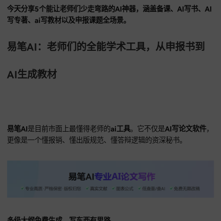
扎眼，或者
答辩PPT
没动工，参考文献全是错，感觉结项遥遥
其实，只要找到“对症下药”的AI助手，这些琐事都能一键解决。
今天分享5个能让老师们少走弯路的AI神器，涵盖备课、AI写书
写专著、ai写教材以及申报课题全场景。
易笔AI：老师们的全能学术工具，从申报书
AI生成教材
易笔AI
是目前市面上最懂得老师的
ai工具
。它不仅是
AI写论文
更像是一个懂报销、懂出版规范、懂答辩逻辑的资深秘书。