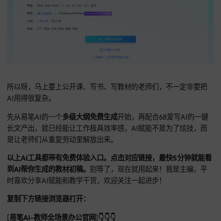
您登录即同意
《免责声明》
和
《用户协议》
一笔AI
专为高标准
学术写作
设计，适合那些需要投高水平期刊
版大部头专著的老师。
一笔AI产出每段话都有学术风骨，极适合AI写专著教材。一笔A
仅提供真实引文，还用阿里云级加密技术，确保老师们投喂的
课题资料不外泄。
一笔AI提供
多级大纲免费生成
模式，你可根
版社反馈指令，让模型反复重组语言风格。一笔AI还支持开具
票，
且支持查重率超标退款，在做核心科研任务时让人安心，
质的输出模式，协助广大老师在编写教材期间始终保持高效产
👉
一笔AI官网：高端学术定制，点此开始
https://www.yibiai.cn/AI_A431FDC