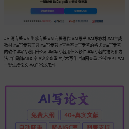
AI用得很复杂。
先从易笔AI的一个
多级大纲免费生成
开始，再配合68爱写AI的
长文产出，就已经能让工作极具效率感，AI赋能不是为了炫技
是让老师们从重复劳动里解放出来。
以上AI工具都带有免费体验入口。点击对应链接，最快5分钟就
到AI帮你生成的教材初稿。
别等了，现在就用起来！我是主编
时喜欢分享AI赋能和教学干货，欢迎关注一起进步！
复制下方链接浏览器打开：
[
易笔AI-教师全场景办公官网
]
👇👇👇
https://www.yibiai.com