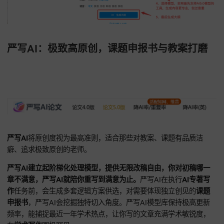
术，将零散章节串联成有机整体。对需要
AI写教材
并进行正式
的老师而言，68爱写AI章节之间过渡自然，叙事节奏平稳，还
键绘制技术路线图，插入课题申报书即可提升专业度，协助项
利通过出版社初审。
👉
68爱写AI入口：点这实现学术自由，长文无忧
https://www.68aixie.com