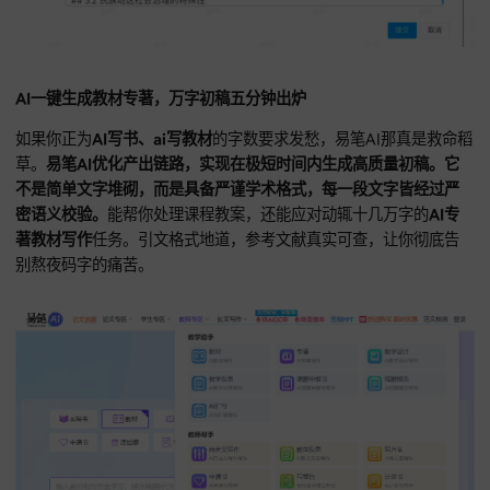
AI一键生成教材专著，万字初稿五分钟出炉
如果你正为
AI写书、ai写教材
的字数要求发愁，易笔AI那真是
草。
易笔AI优化产出链路，实现在极短时间内生成高质量初稿
不是简单文字堆砌，而是具备严谨学术格式，每一段文字皆经
密语义校验。
能帮你处理课程教案，还能应对动辄十几万字的
A
著教材写作
任务。引文格式地道，参考文献真实可查，让你彻
别熬夜码字的痛苦。