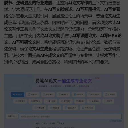
2、长文记忆强化技术：让AI论文写作拥有连贯学术思维
易笔AI论文搭载自研
长文记忆强化技术，精准破解AI写论文上
脱节、逻辑混乱的行业难题
，让整篇
AI论文写作
的上下文衔接
然、学术逻辑更连贯。在
AI写文献综述、AI写开题报告、AI写
绪论等需要大量文献引用、层层递进论证的场景中，普通
论文A
成
极易出现前后观点矛盾、内容呼应不足的问题，而这项技术
论文写作工具
具备了长效长文理解与记忆能力，全程锁定写作
主题。用户在使用这款
AI论文助手
进行
AI写课题论文、AI写MB
文、AI写科研论文
时，系统能够精准记忆前文核心论点、数据
述逻辑，确保
论文AI生成
全程思路清晰、论证严丝合缝，无逻