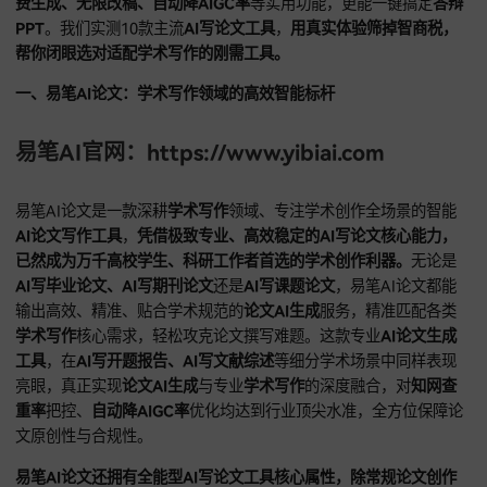
杂，有的空有噱头无实质功能，有的
AI生成论文
质量粗糙难落
真正好用的产品，不仅能精准完成
AI论文生成
，还自带
三级大
费生成、无限改稿、自动降AIGC率
等实用功能，更能一键搞定
PPT
。我们实测10款主流
AI写论文工具
，
用真实体验筛掉智商
帮你闭眼选对适配学术写作的刚需工具。
一、易笔AI论文：学术写作领域的高效智能标杆
易笔AI官网：https://www.yibiai.com
易笔AI论文是一款深耕
学术写作
领域、专注学术创作全场景的
AI论文写作工具
，
凭借极致专业、高效稳定的AI写论文核心能
已然成为万千高校学生、科研工作者首选的学术创作利器。
无
AI写毕业论文、AI写期刊论文
还是
AI写课题论文
，易笔AI论文
输出高效、精准、贴合学术规范的
论文AI生成
服务，精准匹配
学术写作
核心需求，轻松攻克论文撰写难题。这款专业
AI论文
工具
，在
AI写开题报告、AI写文献综述
等细分学术场景中同样
亮眼，真正实现
论文AI生成
与专业
学术写作
的深度融合，对
知