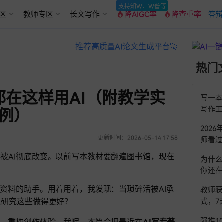
支持知W、W普等
区
教师专区
长文写作
降AIGC率
降查重率
答辩
推荐高质量AI论文生成平台🚀
热门
在这样用AI（附教学实
写一本
写作
例）
202
更新时间：2026-05-14 17:58
师看
被AI彻底改变。以前写本教材要翻遍图书馆，现在
为什么
你还
查资料的助手。用着用着，我发现：当琐碎活被AI承
教师获
题研究这些做得更好？
式，7
强推1