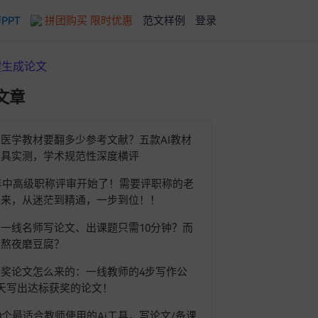
拼团购买 限时优惠
范文样例
登录
PPT
文章
医学教材要翻多少参考文献？五款AI教材
工具实测，学术规范性深度横评
6年中高级职称评审开始了！需要评职称的老
过来，从迷茫到精通，一步到位！！
一线名师写论文、出课题只需10分钟？而
在熬夜磨豆腐？
奖论文怎么来的：一线教师的4步写作公
天写出达标获奖的论文！
0个最适合教师使用的Ai工具，写论文/备课