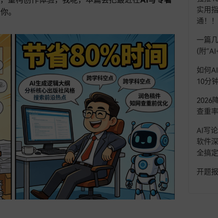
界，重构创作体验，我呢，本篇会把最近在
AI写专著
实用指
给你。
通！
一篇几
(附“
如何A
10分
202
查重率
AI写
软件
全搞
开题