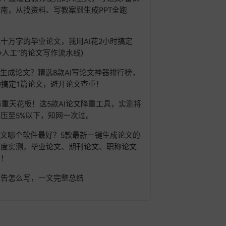
南，从找资料、写教案到生成PPT全跑
！
十万字的毕业论文，我用AI花2小时搞定
AI+人工”的论文写作流水线)
I生成论文？精选8款AI写论文神器排行榜，
钟搞定1篇论文，避开论文查重！
6降重天花板！这5款AI论文降重工具，实测将
压至5%以下，知网一次过。
论文哪个软件最好？5款最新一键生成论文的
深度实测，毕业论文、期刊论文、职称论文
定！
报告怎么写，一文完整总结