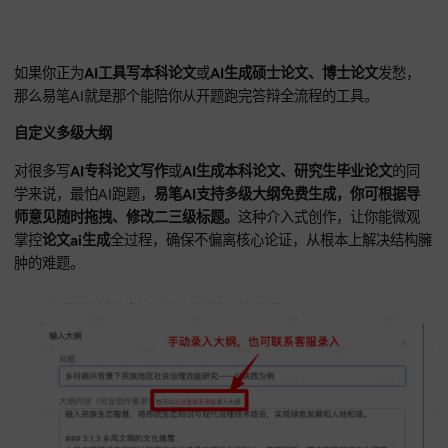
易笔AI：学术全场景，从大纲到答辩全覆盖
如果你正为
AI工具写本科论文
或
AI生成硕士论文、博士论文
发
那么易笔AI就是那个能陪你从开题跑完答辩全流程的工具。
自定义多级大纲
对很多写
AI专科论文写作
或
AI生成本科论文、研究生毕业论文
学来说，最怕AI跑题，
易笔AI支持多级大纲免费生成，你可根
师意见随时拖拽、修改二三级标题。
这种介入式创作，让你能
掌控
论文ai生成
全过程，确保不偏离核心论证，从根本上解决
肿的难题。