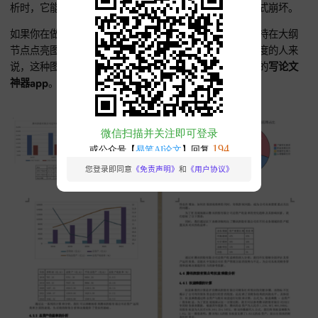
学术内核驱动，搞定高难度模型
在处理
AI生成mba论文、本科论文、研究生毕业论文写作，
或
工科
AI论文产出
时，数据的严谨性就是命门，易笔AI在这方面
极佳。
易笔AI对LaTeX公式和编程代码块，有极强渲染支持，像你写
析时，它能输出美观规范的符号标注，避免
语义漂移
或格式崩
如果你在做
AI一键生成论文
时需要插入数据表，易笔AI支持在
节点点亮图标，自动补全逻辑推导图。对追求
学术写作
深度的