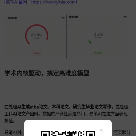
面对
知网查重
的压力，易笔AI的
自动降AIGC率
功能，简直是应
的救命稻草。
易笔AI在生成内容时，会主动规避AI常用句式，减少文本爆发
失，
实测下来，其产出文档的知网查重率可稳定压在10%以下
能针对标红片段进行语义重构，而不是简单的词语替换。
如果你担心
AIGC查重
不过关，易笔AI还支持匹配近3-5年核心
文献，确保引文真实。
无限改稿
的服务体系，让你不再担心算
判，轻松通过学校那一关，让
本科论文AI创作，研究生论文写
得合规高效。
[易笔AI官网：https://www.yibiai.com]