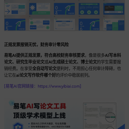
要、方法论与实验分析，视觉风格严谨，不仅节省大量排版时
更让你在面对导师提问时，拥有逻辑自洽的陈述依据。
正规发票报销无忧，财务审计零风险
易笔AI提供正规发票，符合高校财务审核要求
，像是很多
AI写
论文、研究生毕业论文
或
AI生成硕士论文、博士论文
的学生需