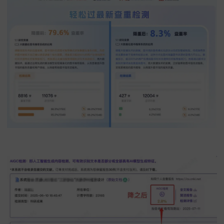
功能2：强力降重保障原创
完成专著初稿后担心AI写专著查重率过高？
其专
重功能可将知网查重率稳定控
制在10
%左右，
2
0万字
万字长篇专著降重也不在话下。
若有更高要求，还能
人工
+AI精
修模式，经专业编辑打磨后，
AIGC率可稳
10%以下，
适配知网、Turnitin等多个检测平台。
纠结
写专著哪个软件好？它在专著降重方面的稳定表现值
入考量，让AI写专著更省心省力。