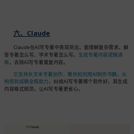
五、ResearchRabbit
ResearchRabbit适合AI写专著，
能梳理文献关联
帮解决专著怎么写、学术专著怎么写的难题。
还能自
成专著格式，对生成的文本进行润色。
想知道如何用AI制作书籍，
它能整合资料形成专
架。
纠结AI写专著哪个软件好，其文献处理能力值得