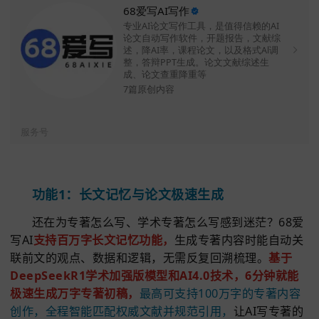
二、
68爱
写AI
68爱写官网入口
：
http
s://www.68aixie.com
68爱写AI写作
专业AI论文写作工具，是值得信赖的AI
论文自动写作软件，开题报告，文献综
述，降AI率，课程论文，以及格式Al调
整，答辩PPT生成。论文文献综述生
成、论文查重降重等
7篇原创内容