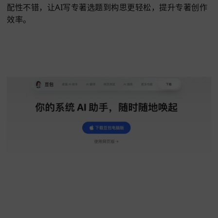
六、Claude
Claude在AI
写专著
中表现突出
，
能理解复杂需求
答专著怎么写、学术专著怎么写。
生成专著内容逻辑
晰
，去除AI写专著重复内容。
它支持长文本专
著创作
，教你如何用AI制作书籍
构思到成稿全程助力。
纠结AI写专著哪个软件好，其
内容格式规范，让AI写专著更省心。