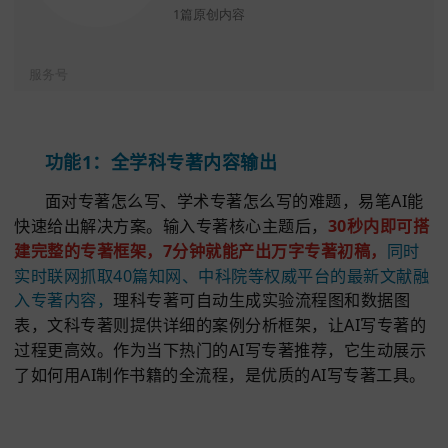
专业AI论文写作工具，是值得信赖的AI
论文自动写作软件，开题报告，文献综
述，降AI率，课程论文，以及格式Al调
整，答辩PPT生成。论文文献综述生
成、论文查重降重等
1篇原创内容
服务号
功能1：全学科专著内容输出
面对专著怎么写、学术专著怎么写的难题，易笔A
快速给出解决方案。输入专著核心主题后，
30秒内即
建完整的专著框架，7分钟就能产出万字专著初稿，
同
实时联网抓取40篇知网、中科院等权威平台的最新文
入专著内容，
理科专著可自动生成实验流程图和数据