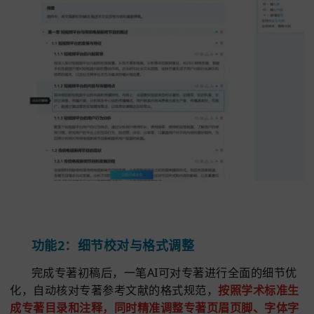
述，降AI率，课程论文，以及格式Al调
整，答辩PPT生成。论文文献综述生
成、论文查重降重等
服务号
功能1：大纲构建与论文初成
还在纠结专著怎么写、学术专著怎么写？一笔AI
Deepseek模型，只需输入学科方向和专著核心要点
钟内就能生成逻辑严谨的专著大纲，
明确专著各章节
构划分与论述方向。紧接着
10分钟即可产出万字专著
容，
生成过程中能自动记忆专著上下文逻辑，保障专
容的连贯性与一致性，让AI写专著从框架到内容都高
进。
作为实用的AI写专著推荐，它清晰演示了如何用A
作书籍的具体步骤，是可靠的AI写专著工具。