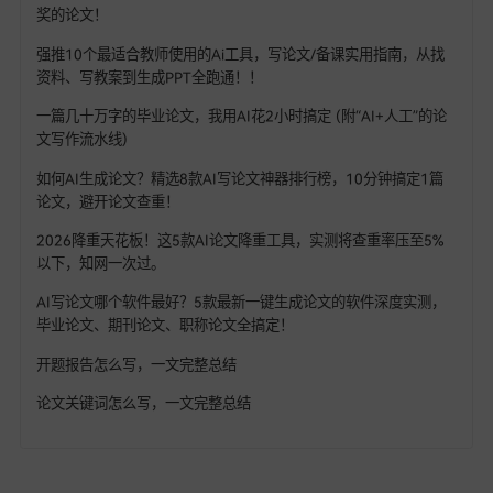
结语
还在纠结专著怎么写、学术专著怎么写？本次测
7款AI写专著工具，为AI写专著创作提供了新思路
。其
68爱写AI、易笔AI、一笔AI
表现突出，能解答如何用A
作书籍，关注AI写专著查重率，是靠谱的AI写专著推
助力专著创作。
如果说哪个AI写专著软件好？那高质量的AI写专
具还是推荐68爱写AI，从专著框架搭建到专著定稿全
力，无论是生成专著的内容质量，还是生成后的专著
重降AI痕迹，其都是能一键完成，是专业的全能型专
作工具，让AI写专著更高效，更省心。