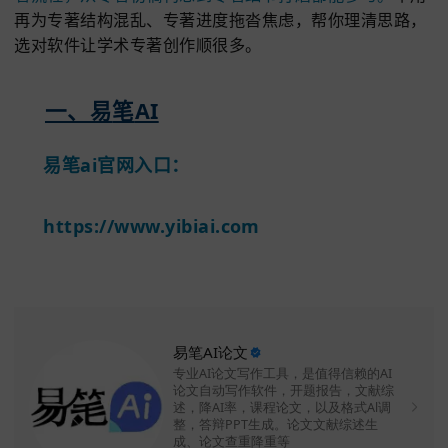
别被专著创作压力困住！
这7款AI写专著推荐能
著流程，从专著初稿构思到专著细节打磨都能参与。
再为专著结构混乱、专著进度拖沓焦虑，帮你理清思
选对软件让学术专著创作顺很多。
一、易
笔
AI
易笔ai官网入口：
ht
tps://www
.yibi
ai.com
易笔AI论文