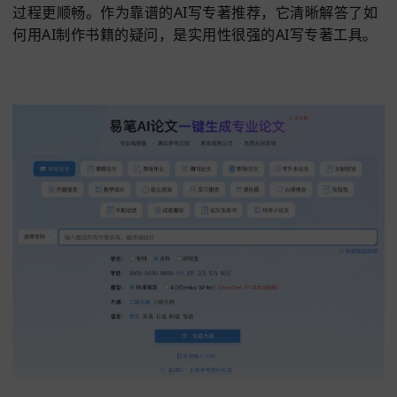
服务号
功能1：长文记忆与论文极速生成
还在为专著怎么写、学术专著怎么写感到迷茫？6
写AI
支持百万字长文记忆功能，
生成专著内容时能自
联前文的观点、数据和逻辑，无需反复回溯梳理。
基
DeepSeekR1学术加强版模型和AI4.0技术，
6分钟
极速生成万字专著初稿，
最高可支持100万字的专著
创作，全程智能匹配权威文献并规范引用，
让AI写专
过程更顺畅。作为靠谱的AI写专著推荐，它清晰解答
何用AI制作书籍的疑问，是实用性很强的AI写专著工