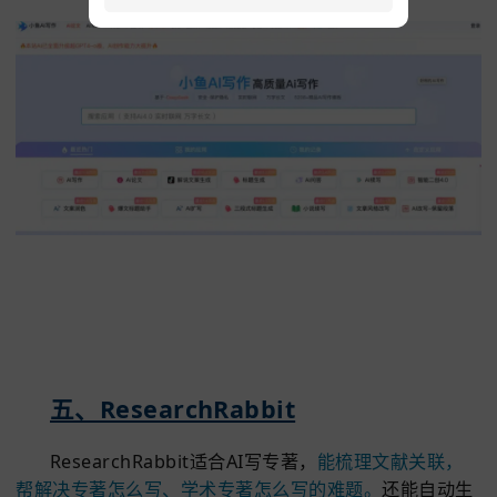
四
、
小
鱼
A
I
官网链接：xiaoyuxiezuo.com/AI_Af610f
小鱼AI是口碑不错的AI写专著推荐，面对专著怎
写、学术专著怎么写的难题，它能快速响应。
输入专
心主题后，10分钟内生成逻辑清晰的专著框架，自动
权威文献并规范引用，有效控制AI写专著查重率。
想