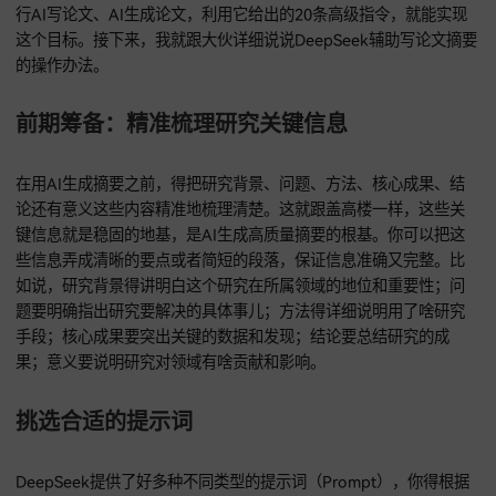
战，但它又特别重要。你能想象不，只用十分钟左右，就能整
篇超棒的论文摘要，这听着是不是特别吸引人？借助DeepSee
行AI写论文、AI生成论文，利用它给出的20条高级指令，就能
这个目标。接下来，我就跟大伙详细说说DeepSeek辅助写论
的操作办法。
前期筹备：精准梳理研究关键信息
在用AI生成摘要之前，得把研究背景、问题、方法、核心成果
论还有意义这些内容精准地梳理清楚。这就跟盖高楼一样，这
键信息就是稳固的地基，是AI生成高质量摘要的根基。你可以
些信息弄成清晰的要点或者简短的段落，保证信息准确又完整
如说，研究背景得讲明白这个研究在所属领域的地位和重要性
题要明确指出研究要解决的具体事儿；方法得详细说明用了啥
手段；核心成果要突出关键的数据和发现；结论要总结研究的
果；意义要说明研究对领域有啥贡献和影响。