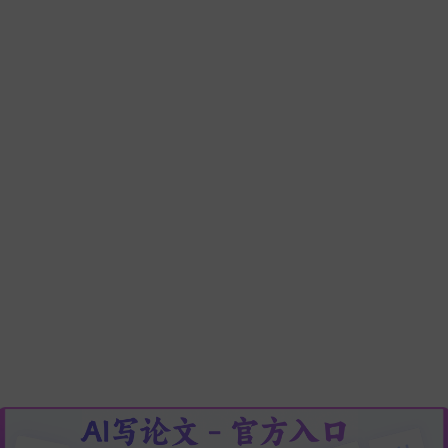
教师获奖论文怎么来的：一线教师的4步写作公式，7天写出达标
奖的论文！
强推10个最适合教师使用的Ai工具，写论文/备课实用指南，从
资料、写教案到生成PPT全跑通！！
一篇几十万字的毕业论文，我用AI花2小时搞定 (附“AI+人工”的
文写作流水线)
如何AI生成论文？精选8款AI写论文神器排行榜，10分钟搞定1
论文，避开论文查重！
2026降重天花板！这5款AI论文降重工具，实测将查重率压至5
以下，知网一次过。
AI写论文哪个软件最好？5款最新一键生成论文的软件深度实测
毕业论文、期刊论文、职称论文全搞定！
开题报告怎么写，一文完整总结
论文关键词怎么写，一文完整总结