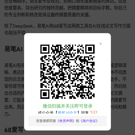
把准备好的研究核心信息准确地填到选好的提示词里的占位符 [
此提供你的研究关键信息...] ，然后用AI工具生成摘要初稿。填
的时候，要保证信息一致连贯，别出现信息缺失或者错误的情
严格审查修改
生成的摘要初稿只是个基础，你得对它进行严格的学术审查。
对内容准不准确，保证每个数据、每个观点都有可靠依据。逻
严谨，从问题提出到方法运用，再到结果呈现和结论得出，都
合逻辑顺序。语言要专业规范，别用口语化或者随意的表达。
密度要高，突出研究的独特贡献。把摘要精简到目标字数。你
的专业判断和修改是保证最终摘要质量的关键。
除了DeepSeek，易笔AI和68爱写这两款工具在AI在线论文写
也相当不错。
易笔AI