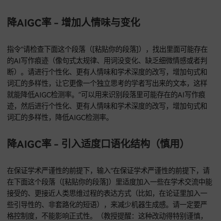
(p<0.05)]）。请用其他规范的学术方式重述这个发现，比如改
述句式、强调影响的性质或者程度等，避免和知网里找到的原
告方式太像。”可以帮你用其他规范的学术方式重述数据或者事
避免和知网里的原始报告方式相似，降低重复率。
降重 - 合并或拆分句子
要是文本因为句式结构和知网来源相似，导致重复率高，你就
“下面这个文本（[粘贴你的文本]）可能因为句式结构和知网来
似，所以重复率高。请试着把短句合并成长句，或者把长句拆
短句，同时调整语序和连接词，从根本上改变结构。”DeepSee
通过合并或者拆分句子，调整语序和连接词，从根本上改变文
结构，降低重复率。
降AIGC率类指令