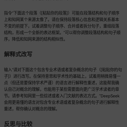
其他指令
一致性检查
指令“请审查下面这个文本（[粘贴你的文本]），看看有没有术
用不一致、缩写前后不符等问题。请根据该领域在知网文献里
遍用法，给出统一的表达方式建议。”可以帮你检查文本里术语
和缩写的一致性，给出统一的表达方式建议。
自我批判式提升
输入“假设你是一个严格的审稿人，请读下面这个段落（[粘贴
落]），指出里面可能存在的薄弱之处（像论据不足、表述模糊
辑不顺、不够学术化等）。请提供改进方向，并建议我可以去
找哪些类型的文献来加强这一部分。”DeepSeek会以严格审稿
角度，指出段落里可能存在的薄弱之处，提供改进方向和查找