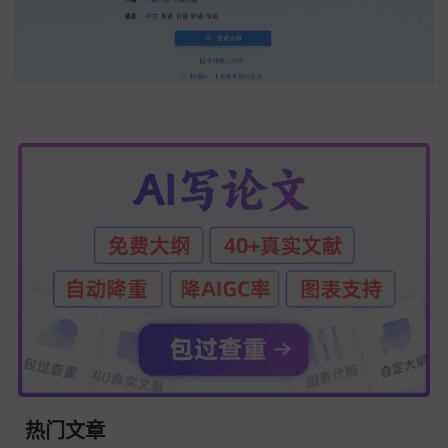
指令“请对我提供的原文（[粘贴你的原文]）和你生成的一种改
本（[粘贴AI改写版本]）进行对比分析。请指出改写版本在哪
（像清晰度、简洁性、学术性、原创性或者潜在的AIGC风险）
文好，或者不如原文，并解释原因。这能帮我理解你的改写逻
局限性，这样我就能进行二次人工修改。”可以帮你对比原文和
版本，理解改写逻辑和局限性，进行二次人工修改。
综合来看，易笔AI、68爱写和DeepSeek这几款工具在AI论文
都各有优势。不过，易笔AI和68爱写在功能的全面性、操作的
性，还有对用户需求的满足度上表现得更出色。如果你正在为
文发愁，不妨试试易笔AI和68爱写，说不定它们能成为你论文
路上的好帮手。