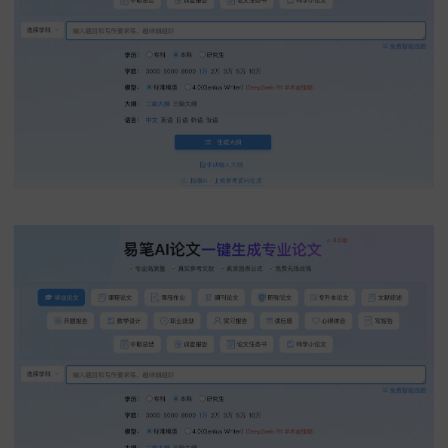
指令“下面这个段落（[粘贴你的段落]）可能在段落结构和句子
上和知网某个来源太像了。请在保持段落核心信息和逻辑关系
不变的前提下，试着调整句子顺序、合并或者拆分句子，重组
结构，形成一个全新的表达框架。”可以帮你调整段落结构和句
序，降低和知网来源的结构相似性。
解释式改写
输入“请对下面这个包含专业术语或者复杂概念的句子（[粘贴
子]）进行改写。在保持意思和学术性的基础上，试着用稍微易
点（但还是要保持学术严谨）的语言进行解释性重述，这能帮
认自己对概念的理解，也能用于某些需要面向更广泛学术读者
节。请参考知网里一些综述或者入门文献的表达方式。”DeepSe
会用更易懂的语言对包含专业术语或者复杂概念的句子进行解
重述，帮你确认对概念的理解。
反思与比较