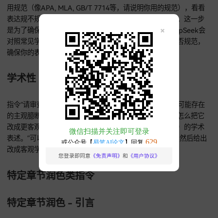
学术性 - 确保定义和概念准确
输入“请审查下面这个对某个概念或者术语的定义或者描述（[
的文本]）。请和你在知网里查到的该领域权威文献中的定义对
下，看看有没有偏差、不准确或者不够严谨的地方，并给出修
议。”DeepSeek会把你提供的概念或者术语的定义和知网权威
中的定义进行对比，指出问题，然后给出修改建议，确保定义
念的准确性。
学术性 - 论证过程的严密性
当你需要评估论证段落的严密性时，指令“请分析下面这个论证
（[粘贴你的段落]），看看它的逻辑严不严密、论据能不能充
论点。请指出可能存在的逻辑跳跃或者推理不足的地方，并建
么通过增加论据（你得根据知网文献自己找）或者调整表述来
论证力度。”可以帮你分析论证段落的逻辑和论据，指出问题，
提供加强论证力度的建议。