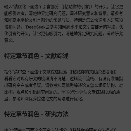
学术性 - 遵守引用规范的表达
输入“请审查下面这个引用或者转述文献的方式（[粘贴你的文
含引用内容和可能的参考文献信息]）。请对照你知道的常见学
用规范（像APA, MLA, GB/T 7714等，请说明你用的规范），
表达规不规范，有没有清楚地区分你的观点和引用的内容。这
是为了确保你的表述是规范引用，不是剽窃的边缘。”DeepSee
对照常见学术引用规范，检查引用或者转述文献的方式是否规
确保你的表述符合引用规范。
学术性 - 避免主观臆断和泛化
指令“请审查下面这个表达（[粘贴你的文本]），找出里面可能
的主观臆断、过度泛化或者缺乏证据支撑的论断。请建议怎么
改成更客观、更基于事实或者已有研究（得参考知网文献）的