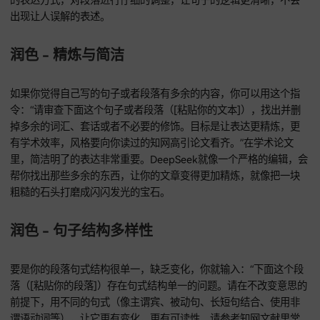
面这个段落（[把你的段落复制粘贴进去]），按照学术论文严
要求，把它的清晰度提高，逻辑梳理通顺。要保证句子意思明
别让人产生歧义，并且参考通过知网检索到的相关领域主流文
表达方式来调整。”这就好比给你的文章做一次全面的检查，让
个句子都清晰准确，符合学术规范。DeepSeek会依据知网主
的表达方式，对段落进行仔细的调整，让句子的逻辑更清晰，
出现让人误解的表述。
润色 - 精炼与简洁
如果你觉得自己写的句子或者段落有多余的内容，你可以用这
令：“请审查下面这个句子或者段落（[粘贴你的文本]），找出
掉多余的词汇、套话或者不必要的修饰。目标是让表达更精炼
有学术效率，风格要向你读过的知网高引论文看齐。”在学术论
里，简洁明了的表达非常重要。DeepSeek就像一个严格的编
帮你找出那些多余的东西，让你的文章变得更加精炼，就像把