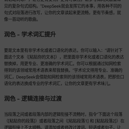
粗糙的石头打磨成闪闪发光的宝石。
润色 - 句子结构多样性
要是你的段落句式结构很单一，缺乏变化，你就输入：“下面这
落（[粘贴你的段落]）存在句式结构单一的问题。请在不改变
前提下，用不同的句式（像主谓宾、被动句、长短句结合、使
谓语动词等），让它更有变化，更有可读性。请参考知网文献
见的复杂句式结构。”DeepSeek就会发挥它的本事，用各种不
句式对段落进行改写，让你的文章读起来更流畅，更有节奏感
像一首动听的歌曲。
润色 - 学术词汇提升
要是文本里有非学术化或者口语化的表达，你可以输入：“请针
面这个文本（[粘贴你的文本]），把里面非学术化或者口语化
替换掉，用更专业、更准确的学术词汇。你可以根据通过知网