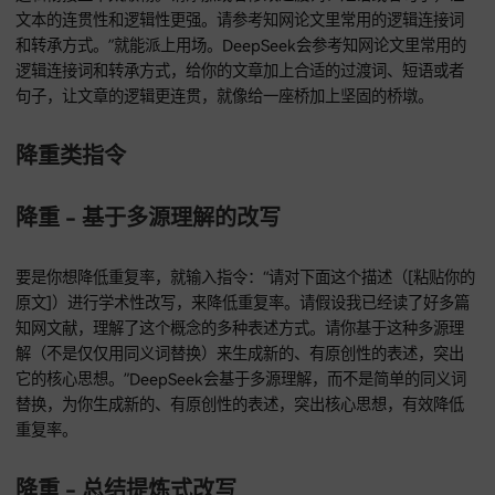
得到的该领域常用术语表来帮我替换。”学术论文得用专业、准
词汇，DeepSeek会借助知网检索到的该领域常用术语表，把
语化的表达换成专业的学术词汇，让你的文章更有学术味儿。
润色 - 逻辑连接与过渡
当段落之间或者段落内部的逻辑衔接不流畅时，指令“下面这个
（[粘贴你的段落]）或者段落之间（[粘贴段落1] 和 [粘贴段落2
逻辑衔接上不太顺畅。请添加或者修改过渡词、短语或者句子
文本的连贯性和逻辑性更强。请参考知网论文里常用的逻辑连
和转承方式。”就能派上用场。DeepSeek会参考知网论文里常
逻辑连接词和转承方式，给你的文章加上合适的过渡词、短语
句子，让文章的逻辑更连贯，就像给一座桥加上坚固的桥墩。
降重类指令