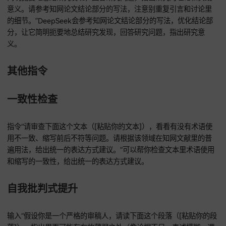
指令“请审查下面这个文献综述段落（[粘贴你的文献综述段落]
看看它对现有研究的梳理清不清楚、逻辑流不流畅、有没有准
出研究空白或者争议。请参考知网优秀综述论文怎么组织结构
比不同观点和引出研究问题的。”可以帮你评估文献综述段落的
量，参考知网优秀综述论文的写法进行优化。
特定章节润色 - 研究方法
输入“请审查下面这个研究方法部分（[粘贴你的研究方法描述]
确保对研究设计、样本、工具、数据收集和分析方法的描述准
具体、能重复。请对照知网里类似研究的方法描述，确保你的
和流程符合该领域的规范。”DeepSeek会对照知网类似研究的
描述，检查研究方法部分的描述是否准确、具体、能重复，确
合领域规范。
特定章节润色 - 结果讨论