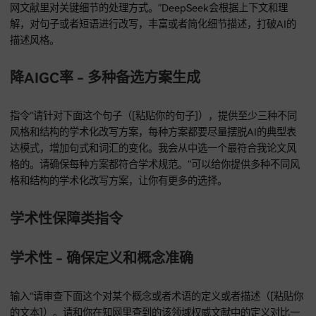
只适用于导师允许的情况）”可以适度引入口语化结构，但是要
严格控制度，别影响学术正式性。
降AIGC率 - 重构论证逻辑的表达
当论证段落的表达结构有问题时，指令“请分析下面这个论证段
（[粘贴你的段落]）的表达结构，试着用一种不是AI模板化的
新组织论证步骤和逻辑连接，让它更符合人类复杂的思维和行
惯，比如调整句子顺序、引入更自然的转折或者递进表达，减
式化的“首先…其次…最后”或者太生硬的因果连接。”可以帮你
论证逻辑的表达，让它更符合人类思维和行文习惯。
降AIGC率 - 细节描述的丰富或简化
输入“请根据上下文（[提供上下文]）和你的理解，对下面这个
或者短语（[粘贴你的文本]）进行改写。要是原文太笼统，就